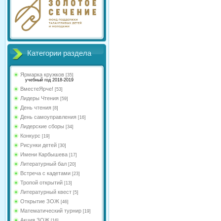
Категории раздела
Ярмарка кружков
[35]
учебный год 2018-2019
ВместеЯрче!
[53]
Лидеры Чтения
[59]
День чтения
[8]
День самоуправления
[16]
Лидерские сборы
[34]
Конкурс
[19]
Рисунки детей
[30]
Имени Карбышева
[17]
Литературный бал
[20]
Встреча с кадетами
[23]
Тропой открытий
[13]
Литературный квест
[5]
Открытие ЗОЖ
[46]
Математический турнир
[19]
Акция ЗОЖ
[16]