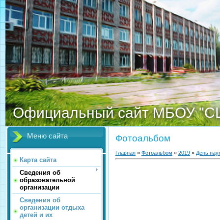
Официальный сайт МБОУ "С
Меню сайта
Фотоальбом
Главная
»
Фотоальбом
»
2019
»
День нау
Карта сайта
Сведения об
образовательной
организации
Сведения об
организации отдыха
детей и их