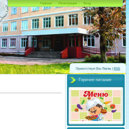
Главная
Регистрация
Вход
Приветствую Вас
Гость
|
RSS
Горячее питание