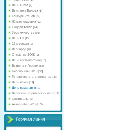
День снега
[9]
Выставка Бажова
[17]
Конкурс чтецов
[24]
Живая классика
[22]
Подари тепло
[24]
Урок мужества
[16]
День Пи
[15]
12 месяцев
[9]
Леонардо
[98]
Открытие ЗОЖ
[15]
День космонавтики
[18]
Встреча с Героем
[82]
Библионочь 2019
[30]
Готовлюсь стать солдатом
[44]
День науки
[19]
День науки англ
[10]
Лепестки Георгиевских лент
[12]
Фестиваль
[20]
Автопробег 2019
[109]
Горячая линия