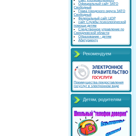
Сайт уполномоченного
Официальный сайт ЗАТО
Свободный
Глава городского округа ЗАТО
Свободный
Федеральный сайт ЦОР
сайт Службы психологической
помощи детям
Следственное управление по
Свердловской области
Образование - детям
Абитуриенту
Рекомендуем
Преимущества предоставления
госуслуг в электронном виде
Детям, родителям