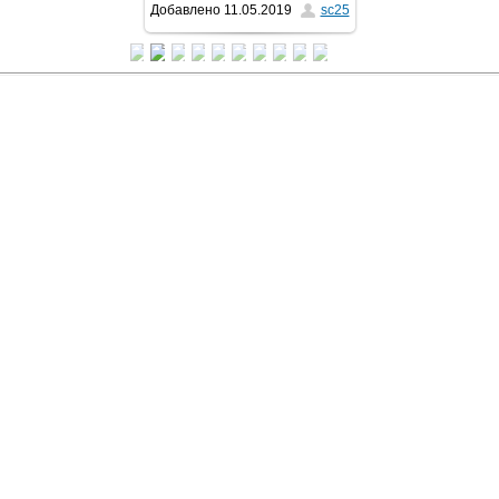
Добавлено
11.05.2019
sc25
1024x768
/ 78.3Kb