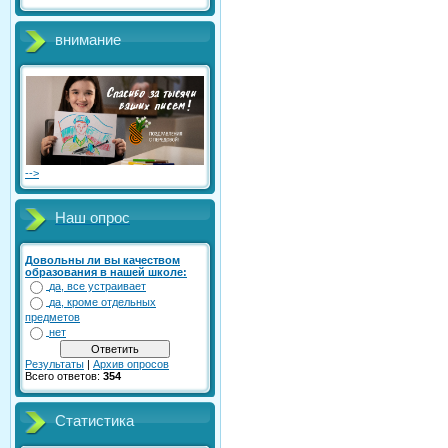
внимание
-->
Наш опрос
Довольны ли вы качеством
образования в нашей школе:
да, все устраивает
да, кроме отдельных
предметов
нет
Результаты
|
Архив опросов
Всего ответов:
354
Статистика