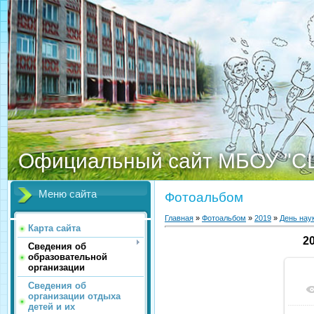
Официальный сайт МБОУ "С
Меню сайта
Фотоальбом
Главная
»
Фотоальбом
»
2019
»
День нау
Карта сайта
2
Сведения об
образовательной
организации
Сведения об
организации отдыха
детей и их