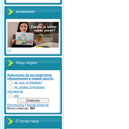
внимание
-->
Наш опрос
Довольны ли вы качеством
образования в нашей школе:
да, все устраивает
да, кроме отдельных
предметов
нет
Результаты
|
Архив опросов
Всего ответов:
354
Статистика