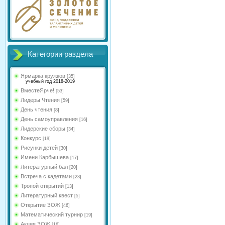
Категории раздела
Ярмарка кружков
[35]
учебный год 2018-2019
ВместеЯрче!
[53]
Лидеры Чтения
[59]
День чтения
[8]
День самоуправления
[16]
Лидерские сборы
[34]
Конкурс
[19]
Рисунки детей
[30]
Имени Карбышева
[17]
Литературный бал
[20]
Встреча с кадетами
[23]
Тропой открытий
[13]
Литературный квест
[5]
Открытие ЗОЖ
[46]
Математический турнир
[19]
Акция ЗОЖ
[16]