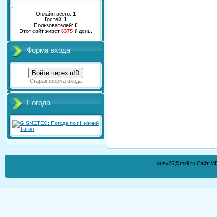
Онлайн всего:
1
Гостей:
1
Пользователей:
0
Этот сайт живет
6375
-й день.
Форма входа
Войти через uID
Старая форма входа
Погода
ousv25@mail.ru Сайт М