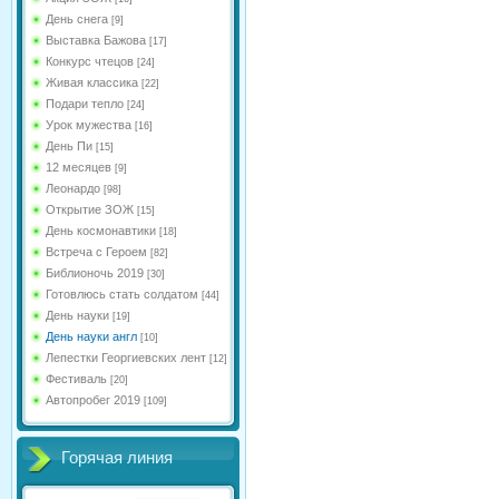
День снега
[9]
Выставка Бажова
[17]
Конкурс чтецов
[24]
Живая классика
[22]
Подари тепло
[24]
Урок мужества
[16]
День Пи
[15]
12 месяцев
[9]
Леонардо
[98]
Открытие ЗОЖ
[15]
День космонавтики
[18]
Встреча с Героем
[82]
Библионочь 2019
[30]
Готовлюсь стать солдатом
[44]
День науки
[19]
День науки англ
[10]
Лепестки Георгиевских лент
[12]
Фестиваль
[20]
Автопробег 2019
[109]
Горячая линия