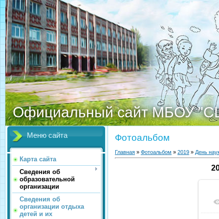
Официальный сайт МБОУ "С
Меню сайта
Фотоальбом
Главная
»
Фотоальбом
»
2019
»
День нау
Карта сайта
2
Сведения об
образовательной
организации
Сведения об
организации отдыха
детей и их