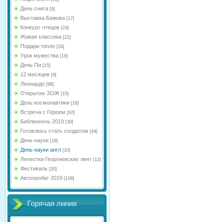
День снега
[9]
Выставка Бажова
[17]
Конкурс чтецов
[24]
Живая классика
[22]
Подари тепло
[24]
Урок мужества
[16]
День Пи
[15]
12 месяцев
[9]
Леонардо
[98]
Открытие ЗОЖ
[15]
День космонавтики
[18]
Встреча с Героем
[82]
Библионочь 2019
[30]
Готовлюсь стать солдатом
[44]
День науки
[19]
День науки англ
[10]
Лепестки Георгиевских лент
[12]
Фестиваль
[20]
Автопробег 2019
[109]
Горячая линия