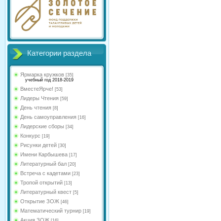
Категории раздела
Ярмарка кружков
[35]
учебный год 2018-2019
ВместеЯрче!
[53]
Лидеры Чтения
[59]
День чтения
[8]
День самоуправления
[16]
Лидерские сборы
[34]
Конкурс
[19]
Рисунки детей
[30]
Имени Карбышева
[17]
Литературный бал
[20]
Встреча с кадетами
[23]
Тропой открытий
[13]
Литературный квест
[5]
Открытие ЗОЖ
[46]
Математический турнир
[19]
Акция ЗОЖ
[16]