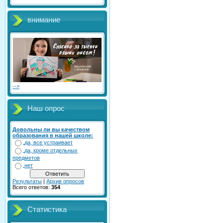
внимание
-->
Наш опрос
Довольны ли вы качеством
образования в нашей школе:
да, все устраивает
да, кроме отдельных
предметов
нет
Результаты
|
Архив опросов
Всего ответов:
354
Статистика