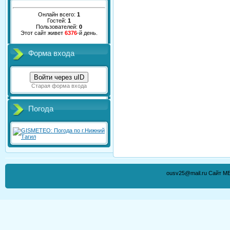
Онлайн всего:
1
Гостей:
1
Пользователей:
0
Этот сайт живет
6376
-й день.
Форма входа
Войти через uID
Старая форма входа
Погода
ousv25@mail.ru Сайт М