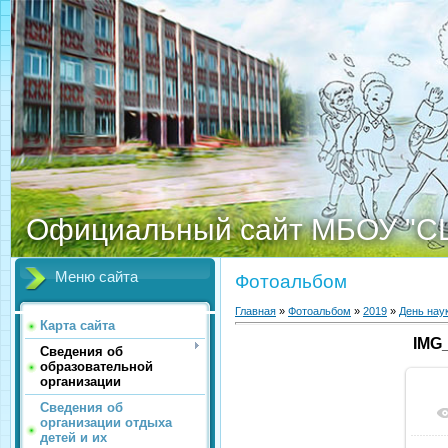
Официальный сайт МБОУ "С
Меню сайта
Фотоальбом
Главная
»
Фотоальбом
»
2019
»
День нау
Карта сайта
IMG
Сведения об
образовательной
организации
Сведения об
организации отдыха
детей и их