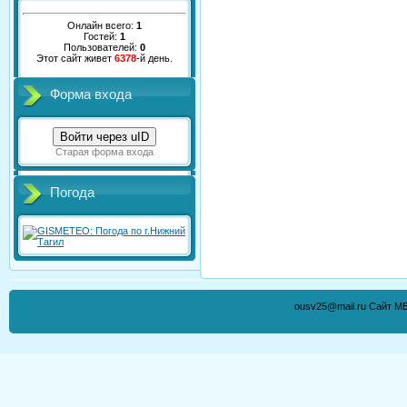
Онлайн всего:
1
Гостей:
1
Пользователей:
0
Этот сайт живет
6378
-й день.
Форма входа
Войти через uID
Старая форма входа
Погода
ousv25@mail.ru Сайт М