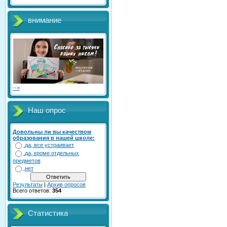
внимание
-->
Наш опрос
Довольны ли вы качеством
образования в нашей школе:
да, все устраивает
да, кроме отдельных
предметов
нет
Результаты
|
Архив опросов
Всего ответов:
354
Статистика