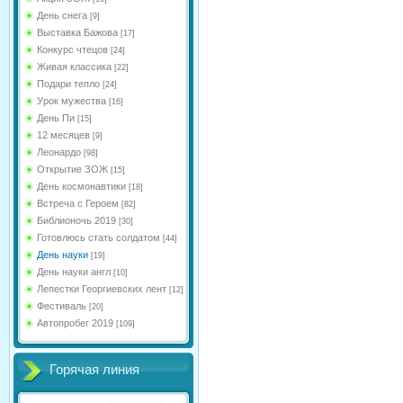
День снега
[9]
Выставка Бажова
[17]
Конкурс чтецов
[24]
Живая классика
[22]
Подари тепло
[24]
Урок мужества
[16]
День Пи
[15]
12 месяцев
[9]
Леонардо
[98]
Открытие ЗОЖ
[15]
День космонавтики
[18]
Встреча с Героем
[82]
Библионочь 2019
[30]
Готовлюсь стать солдатом
[44]
День науки
[19]
День науки англ
[10]
Лепестки Георгиевских лент
[12]
Фестиваль
[20]
Автопробег 2019
[109]
Горячая линия