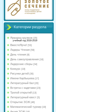
Категории раздела
Ярмарка кружков
[35]
учебный год 2018-2019
ВместеЯрче!
[53]
Лидеры Чтения
[59]
День чтения
[8]
День самоуправления
[16]
Лидерские сборы
[34]
Конкурс
[19]
Рисунки детей
[30]
Имени Карбышева
[17]
Литературный бал
[20]
Встреча с кадетами
[23]
Тропой открытий
[13]
Литературный квест
[5]
Открытие ЗОЖ
[46]
Математический турнир
[19]
Акция ЗОЖ
[16]