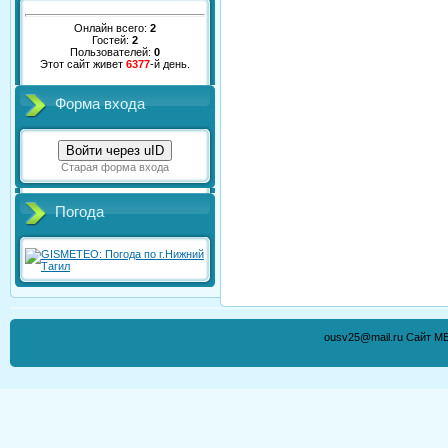
Онлайн всего:
2
Гостей:
2
Пользователей:
0
Этот сайт живет
6377
-й день.
Форма входа
Войти через uID
Старая форма входа
Погода
ousv25@mail.ru Сайт М