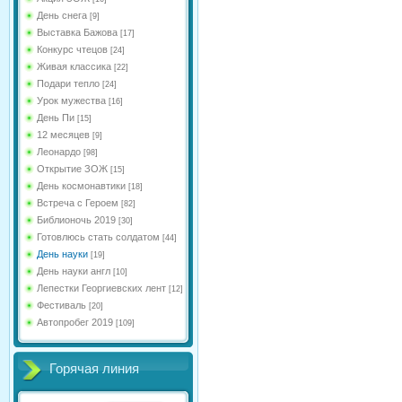
День снега
[9]
Выставка Бажова
[17]
Конкурс чтецов
[24]
Живая классика
[22]
Подари тепло
[24]
Урок мужества
[16]
День Пи
[15]
12 месяцев
[9]
Леонардо
[98]
Открытие ЗОЖ
[15]
День космонавтики
[18]
Встреча с Героем
[82]
Библионочь 2019
[30]
Готовлюсь стать солдатом
[44]
День науки
[19]
День науки англ
[10]
Лепестки Георгиевских лент
[12]
Фестиваль
[20]
Автопробег 2019
[109]
Горячая линия