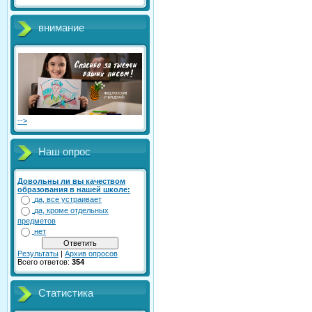
внимание
-->
Наш опрос
Довольны ли вы качеством
образования в нашей школе:
да, все устраивает
да, кроме отдельных
предметов
нет
Результаты
|
Архив опросов
Всего ответов:
354
Статистика