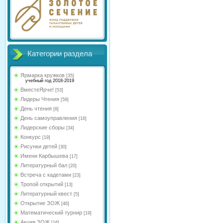
Категории раздела
Ярмарка кружков
[35]
учебный год 2018-2019
ВместеЯрче!
[53]
Лидеры Чтения
[59]
День чтения
[8]
День самоуправления
[16]
Лидерские сборы
[34]
Конкурс
[19]
Рисунки детей
[30]
Имени Карбышева
[17]
Литературный бал
[20]
Встреча с кадетами
[23]
Тропой открытий
[13]
Литературный квест
[5]
Открытие ЗОЖ
[46]
Математический турнир
[19]
Акция ЗОЖ
[16]