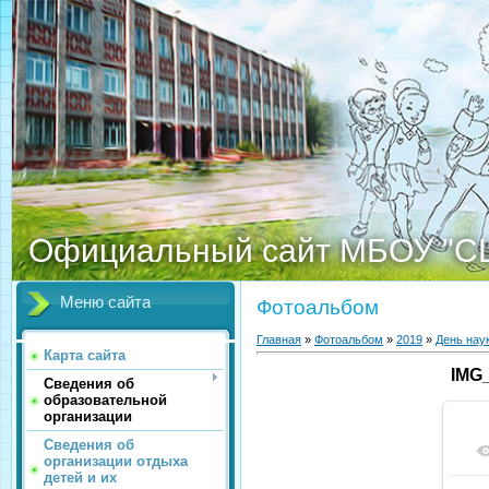
Официальный сайт МБОУ "С
Меню сайта
Фотоальбом
Главная
»
Фотоальбом
»
2019
»
День нау
Карта сайта
IMG
Сведения об
образовательной
организации
Сведения об
организации отдыха
детей и их