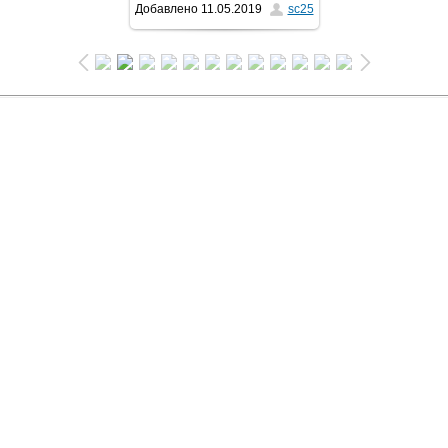
Добавлено
11.05.2019
sc25
1024x768
/ 163.1Kb