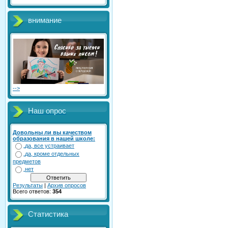
внимание
-->
Наш опрос
Довольны ли вы качеством
образования в нашей школе:
да, все устраивает
да, кроме отдельных
предметов
нет
Результаты
|
Архив опросов
Всего ответов:
354
Статистика