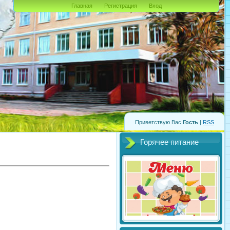
Главная
Регистрация
Вход
Приветствую Вас
Гость
|
RSS
Горячее питание