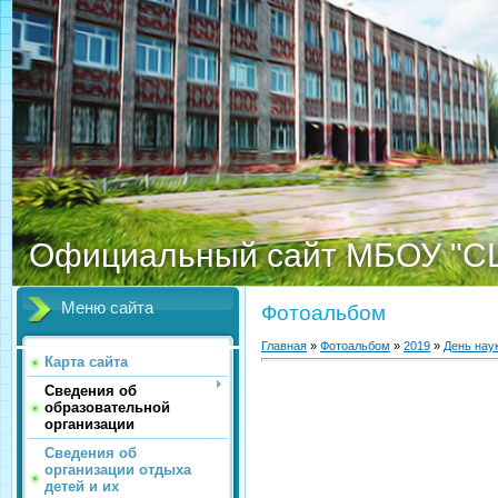
Официальный сайт МБОУ "С
Меню сайта
Фотоальбом
Главная
»
Фотоальбом
»
2019
»
День нау
Карта сайта
Сведения об
образовательной
организации
Сведения об
организации отдыха
детей и их