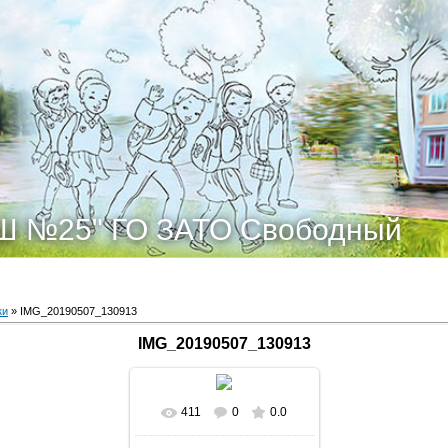
Ш №25" ГО ЗАТО Свободный
ки
» IMG_20190507_130913
IMG_20190507_130913
411
0
0.0
В реальном размере