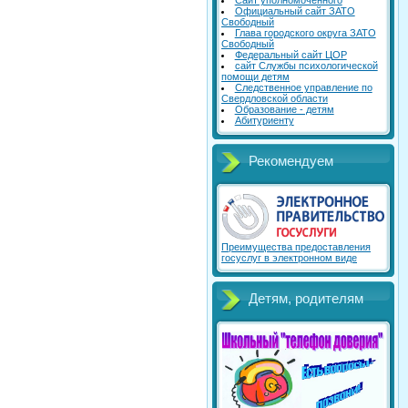
Сайт уполномоченного
Официальный сайт ЗАТО
Свободный
Глава городского округа ЗАТО
Свободный
Федеральный сайт ЦОР
сайт Службы психологической
помощи детям
Следственное управление по
Свердловской области
Образование - детям
Абитуриенту
Рекомендуем
Преимущества предоставления
госуслуг в электронном виде
Детям, родителям