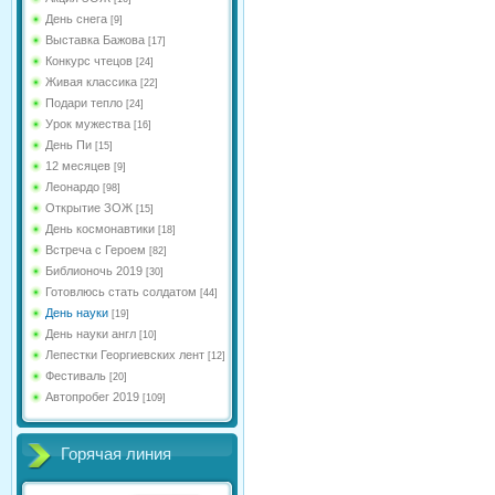
День снега
[9]
Выставка Бажова
[17]
Конкурс чтецов
[24]
Живая классика
[22]
Подари тепло
[24]
Урок мужества
[16]
День Пи
[15]
12 месяцев
[9]
Леонардо
[98]
Открытие ЗОЖ
[15]
День космонавтики
[18]
Встреча с Героем
[82]
Библионочь 2019
[30]
Готовлюсь стать солдатом
[44]
День науки
[19]
День науки англ
[10]
Лепестки Георгиевских лент
[12]
Фестиваль
[20]
Автопробег 2019
[109]
Горячая линия