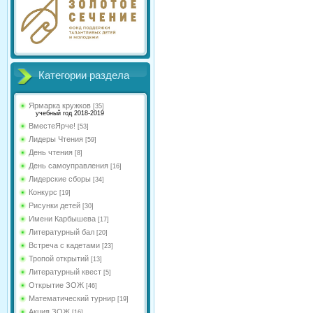
Категории раздела
Ярмарка кружков
[35]
учебный год 2018-2019
ВместеЯрче!
[53]
Лидеры Чтения
[59]
День чтения
[8]
День самоуправления
[16]
Лидерские сборы
[34]
Конкурс
[19]
Рисунки детей
[30]
Имени Карбышева
[17]
Литературный бал
[20]
Встреча с кадетами
[23]
Тропой открытий
[13]
Литературный квест
[5]
Открытие ЗОЖ
[46]
Математический турнир
[19]
Акция ЗОЖ
[16]