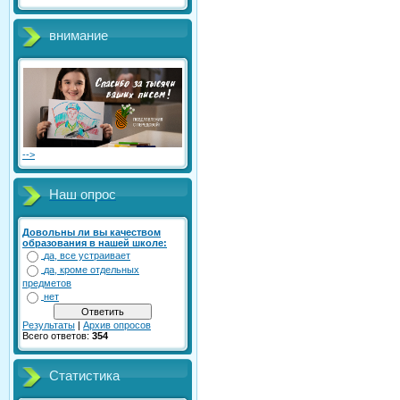
внимание
-->
Наш опрос
Довольны ли вы качеством
образования в нашей школе:
да, все устраивает
да, кроме отдельных
предметов
нет
Результаты
|
Архив опросов
Всего ответов:
354
Статистика