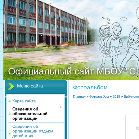
Официальный сайт МБОУ "С
Меню сайта
Фотоальбом
Главная
»
Фотоальбом
»
2019
»
Библионо
Карта сайта
Сведения об
образовательной
организации
Сведения об
организации отдыха
детей и их