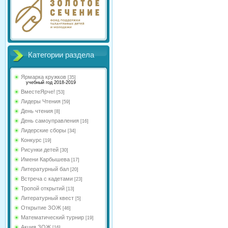
Категории раздела
Ярмарка кружков
[35]
учебный год 2018-2019
ВместеЯрче!
[53]
Лидеры Чтения
[59]
День чтения
[8]
День самоуправления
[16]
Лидерские сборы
[34]
Конкурс
[19]
Рисунки детей
[30]
Имени Карбышева
[17]
Литературный бал
[20]
Встреча с кадетами
[23]
Тропой открытий
[13]
Литературный квест
[5]
Открытие ЗОЖ
[46]
Математический турнир
[19]
Акция ЗОЖ
[16]