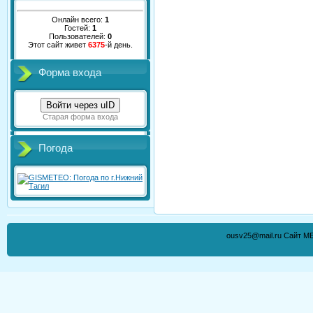
Онлайн всего:
1
Гостей:
1
Пользователей:
0
Этот сайт живет
6375
-й день.
Форма входа
Войти через uID
Старая форма входа
Погода
ousv25@mail.ru Сайт М