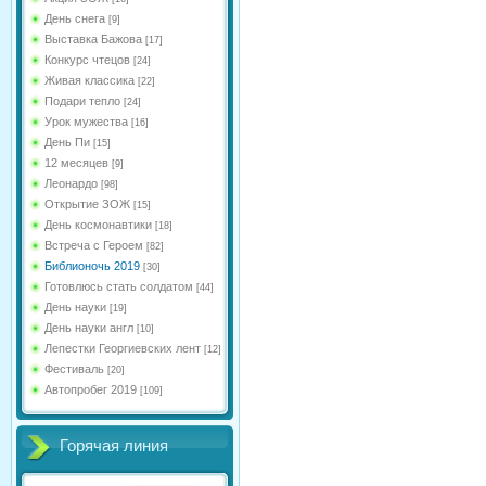
День снега
[9]
Выставка Бажова
[17]
Конкурс чтецов
[24]
Живая классика
[22]
Подари тепло
[24]
Урок мужества
[16]
День Пи
[15]
12 месяцев
[9]
Леонардо
[98]
Открытие ЗОЖ
[15]
День космонавтики
[18]
Встреча с Героем
[82]
Библионочь 2019
[30]
Готовлюсь стать солдатом
[44]
День науки
[19]
День науки англ
[10]
Лепестки Георгиевских лент
[12]
Фестиваль
[20]
Автопробег 2019
[109]
Горячая линия