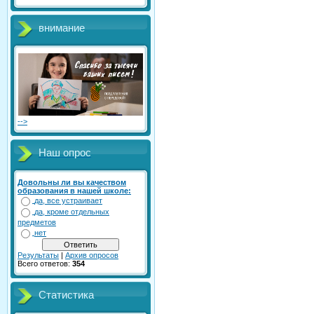
внимание
-->
Наш опрос
Довольны ли вы качеством
образования в нашей школе:
да, все устраивает
да, кроме отдельных
предметов
нет
Результаты
|
Архив опросов
Всего ответов:
354
Статистика