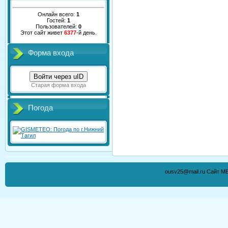
Онлайн всего:
1
Гостей:
1
Пользователей:
0
Этот сайт живет
6377
-й день.
Форма входа
Войти через uID
Старая форма входа
Погода
ousv25@mail.ru Сайт М