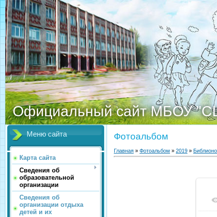
Официальный сайт МБОУ "С
Меню сайта
Фотоальбом
Главная
»
Фотоальбом
»
2019
»
Библионо
Карта сайта
Сведения об
образовательной
организации
Сведения об
организации отдыха
детей и их