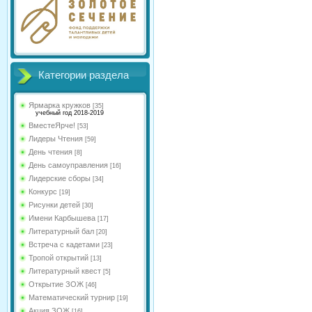
Категории раздела
Ярмарка кружков
[35]
учебный год 2018-2019
ВместеЯрче!
[53]
Лидеры Чтения
[59]
День чтения
[8]
День самоуправления
[16]
Лидерские сборы
[34]
Конкурс
[19]
Рисунки детей
[30]
Имени Карбышева
[17]
Литературный бал
[20]
Встреча с кадетами
[23]
Тропой открытий
[13]
Литературный квест
[5]
Открытие ЗОЖ
[46]
Математический турнир
[19]
Акция ЗОЖ
[16]