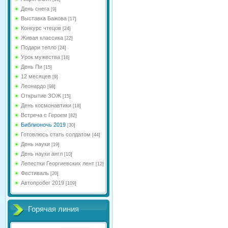
День снега
[9]
Выставка Бажова
[17]
Конкурс чтецов
[24]
Живая классика
[22]
Подари тепло
[24]
Урок мужества
[16]
День Пи
[15]
12 месяцев
[9]
Леонардо
[98]
Открытие ЗОЖ
[15]
День космонавтики
[18]
Встреча с Героем
[82]
Библионочь 2019
[30]
Готовлюсь стать солдатом
[44]
День науки
[19]
День науки англ
[10]
Лепестки Георгиевских лент
[12]
Фестиваль
[20]
Автопробег 2019
[109]
Горячая линия