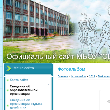
Официальный сайт МБОУ "С
Меню сайта
Фотоальбом
Главная
»
Фотоальбом
»
2019
»
Библионо
Карта сайта
Сведения об
образовательной
организации
Сведения об
организации отдыха
детей и их