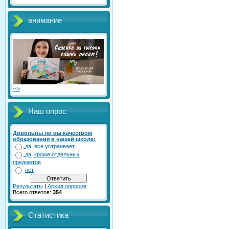
внимание
-->
Наш опрос
Довольны ли вы качеством
образования в нашей школе:
да, все устраивает
да, кроме отдельных
предметов
нет
Результаты
|
Архив опросов
Всего ответов:
354
Статистика