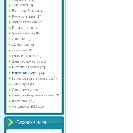
День снега
[9]
Выставка Бажова
[17]
Конкурс чтецов
[24]
Живая классика
[22]
Подари тепло
[24]
Урок мужества
[16]
День Пи
[15]
12 месяцев
[9]
Леонардо
[98]
Открытие ЗОЖ
[15]
День космонавтики
[18]
Встреча с Героем
[82]
Библионочь 2019
[30]
Готовлюсь стать солдатом
[44]
День науки
[19]
День науки англ
[10]
Лепестки Георгиевских лент
[12]
Фестиваль
[20]
Автопробег 2019
[109]
Горячая линия