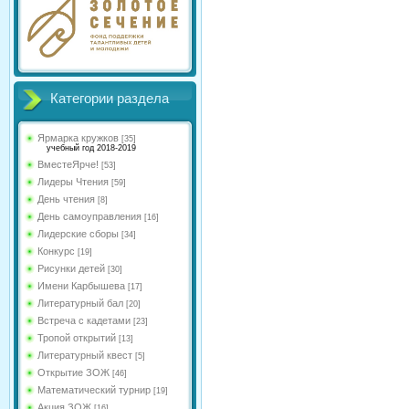
Категории раздела
Ярмарка кружков
[35]
учебный год 2018-2019
ВместеЯрче!
[53]
Лидеры Чтения
[59]
День чтения
[8]
День самоуправления
[16]
Лидерские сборы
[34]
Конкурс
[19]
Рисунки детей
[30]
Имени Карбышева
[17]
Литературный бал
[20]
Встреча с кадетами
[23]
Тропой открытий
[13]
Литературный квест
[5]
Открытие ЗОЖ
[46]
Математический турнир
[19]
Акция ЗОЖ
[16]