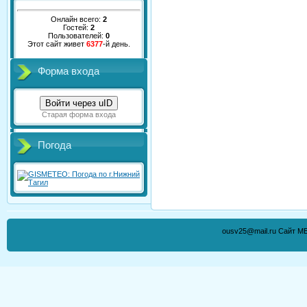
Онлайн всего:
2
Гостей:
2
Пользователей:
0
Этот сайт живет
6377
-й день.
Форма входа
Войти через uID
Старая форма входа
Погода
ousv25@mail.ru Сайт М