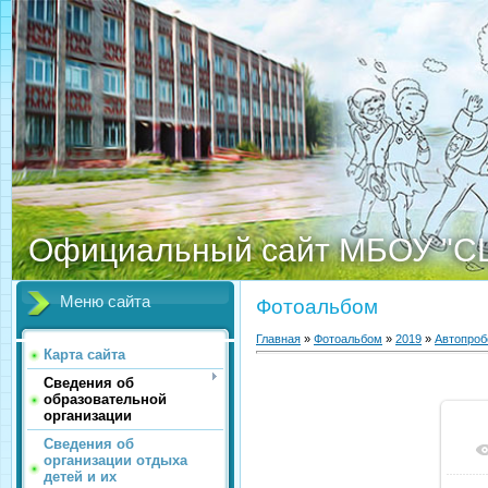
Официальный сайт МБОУ "С
Меню сайта
Фотоальбом
Главная
»
Фотоальбом
»
2019
»
Автопроб
Карта сайта
Сведения об
образовательной
организации
Сведения об
организации отдыха
детей и их