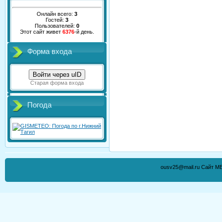
Онлайн всего:
3
Гостей:
3
Пользователей:
0
Этот сайт живет
6376
-й день.
Форма входа
Войти через uID
Старая форма входа
Погода
ousv25@mail.ru Сайт М