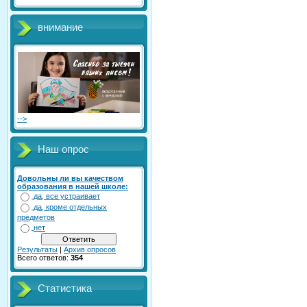
внимание
-->
Наш опрос
Довольны ли вы качеством
образования в нашей школе:
да, все устраивает
да, кроме отдельных
предметов
нет
Результаты
|
Архив опросов
Всего ответов:
354
Статистика