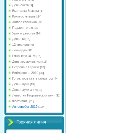
День снега
[9]
Выставка Бажова
[17]
Конкурс чтецов
[24]
Живая классика
[22]
Подари тепло
[24]
Урок мужества
[16]
День Пи
[15]
12 месяцев
[9]
Леонардо
[98]
Открытие ЗОЖ
[15]
День космонавтики
[18]
Встреча с Героем
[82]
Библионочь 2019
[30]
Готовлюсь стать солдатом
[44]
День науки
[19]
День науки англ
[10]
Лепестки Георгиевских лент
[12]
Фестиваль
[20]
Автопробег 2019
[109]
Горячая линия