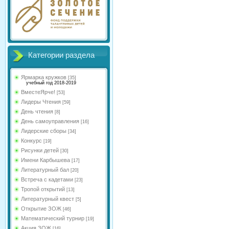
Категории раздела
Ярмарка кружков
[35]
учебный год 2018-2019
ВместеЯрче!
[53]
Лидеры Чтения
[59]
День чтения
[8]
День самоуправления
[16]
Лидерские сборы
[34]
Конкурс
[19]
Рисунки детей
[30]
Имени Карбышева
[17]
Литературный бал
[20]
Встреча с кадетами
[23]
Тропой открытий
[13]
Литературный квест
[5]
Открытие ЗОЖ
[46]
Математический турнир
[19]
Акция ЗОЖ
[16]