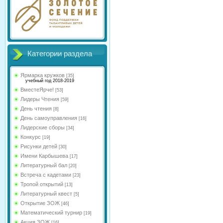
Категории раздела
Ярмарка кружков
[35]
учебный год 2018-2019
ВместеЯрче!
[53]
Лидеры Чтения
[59]
День чтения
[8]
День самоуправления
[16]
Лидерские сборы
[34]
Конкурс
[19]
Рисунки детей
[30]
Имени Карбышева
[17]
Литературный бал
[20]
Встреча с кадетами
[23]
Тропой открытий
[13]
Литературный квест
[5]
Открытие ЗОЖ
[46]
Математический турнир
[19]
Акция ЗОЖ
[16]