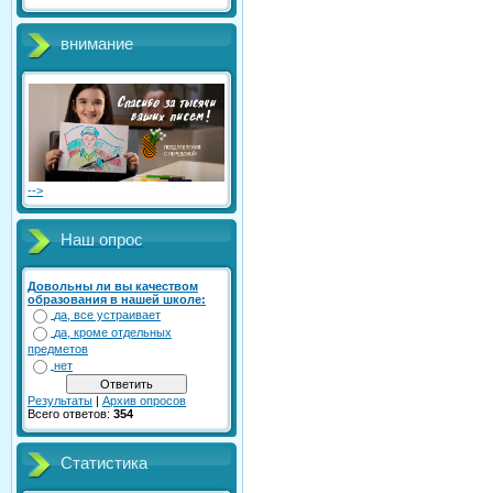
внимание
-->
Наш опрос
Довольны ли вы качеством
образования в нашей школе:
да, все устраивает
да, кроме отдельных
предметов
нет
Результаты
|
Архив опросов
Всего ответов:
354
Статистика