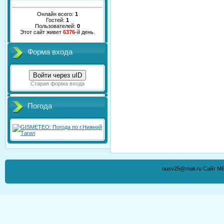
Онлайн всего:
1
Гостей:
1
Пользователей:
0
Этот сайт живет
6376
-й день.
Форма входа
Войти через uID
Старая форма входа
Погода
ousv25@mail.ru Сайт М