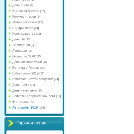
День снега
[9]
Выставка Бажова
[17]
Конкурс чтецов
[24]
Живая классика
[22]
Подари тепло
[24]
Урок мужества
[16]
День Пи
[15]
12 месяцев
[9]
Леонардо
[98]
Открытие ЗОЖ
[15]
День космонавтики
[18]
Встреча с Героем
[82]
Библионочь 2019
[30]
Готовлюсь стать солдатом
[44]
День науки
[19]
День науки англ
[10]
Лепестки Георгиевских лент
[12]
Фестиваль
[20]
Автопробег 2019
[109]
Горячая линия