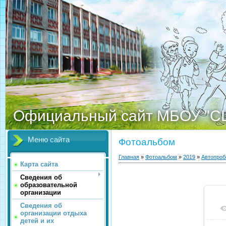
Официальный сайт МБОУ "С
Меню сайта
Фотоальбом
Главная
»
Фотоальбом
»
2019
»
Автопроб
Карта сайта
Сведения об
образовательной
организации
Сведения об
организации отдыха
детей и их