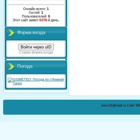
Онлайн всего:
1
Гостей:
1
Пользователей:
0
Этот сайт живет
6378
-й день.
Форма входа
Войти через uID
Старая форма входа
Погода
ousv25@mail.ru Сайт М