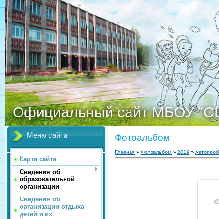
Официальный сайт МБОУ "С
Меню сайта
Фотоальбом
Главная
»
Фотоальбом
»
2019
»
Автопроб
Карта сайта
Сведения об
образовательной
организации
Сведения об
организации отдыха
детей и их