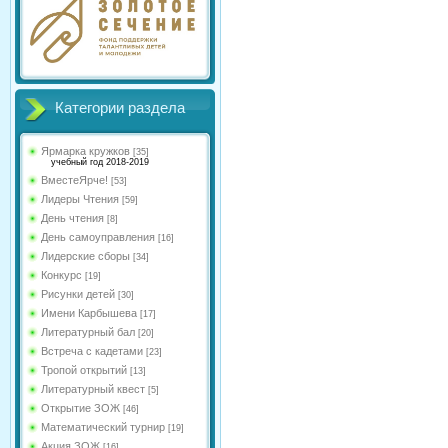
Категории раздела
Ярмарка кружков
[35]
учебный год 2018-2019
ВместеЯрче!
[53]
Лидеры Чтения
[59]
День чтения
[8]
День самоуправления
[16]
Лидерские сборы
[34]
Конкурс
[19]
Рисунки детей
[30]
Имени Карбышева
[17]
Литературный бал
[20]
Встреча с кадетами
[23]
Тропой открытий
[13]
Литературный квест
[5]
Открытие ЗОЖ
[46]
Математический турнир
[19]
Акция ЗОЖ
[16]