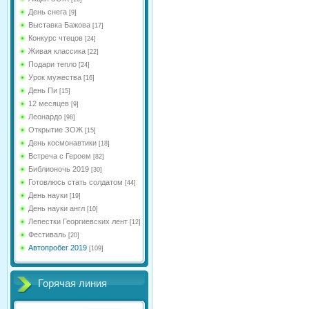
День снега
[9]
Выставка Бажова
[17]
Конкурс чтецов
[24]
Живая классика
[22]
Подари тепло
[24]
Урок мужества
[16]
День Пи
[15]
12 месяцев
[9]
Леонардо
[98]
Открытие ЗОЖ
[15]
День космонавтики
[18]
Встреча с Героем
[82]
Библионочь 2019
[30]
Готовлюсь стать солдатом
[44]
День науки
[19]
День науки англ
[10]
Лепестки Георгиевских лент
[12]
Фестиваль
[20]
Автопробег 2019
[109]
Горячая линия