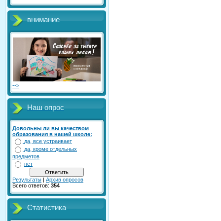
внимание
-->
Наш опрос
Довольны ли вы качеством
образования в нашей школе:
да, все устраивает
да, кроме отдельных
предметов
нет
Результаты
|
Архив опросов
Всего ответов:
354
Статистика