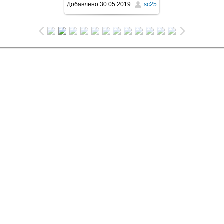
Добавлено
30.05.2019
sc25
1024x683
/ 330.0Kb