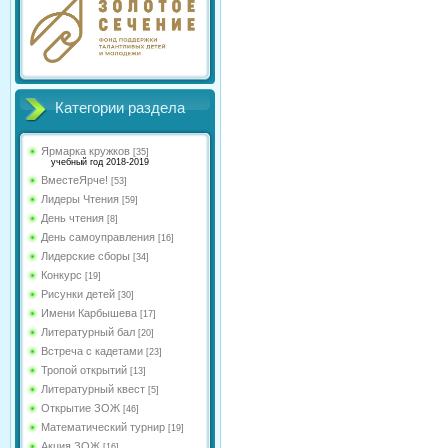
Категории раздела
Ярмарка кружков
[35]
учебный год 2018-2019
ВместеЯрче!
[53]
Лидеры Чтения
[59]
День чтения
[8]
День самоуправления
[16]
Лидерские сборы
[34]
Конкурс
[19]
Рисунки детей
[30]
Имени Карбышева
[17]
Литературный бал
[20]
Встреча с кадетами
[23]
Тропой открытий
[13]
Литературный квест
[5]
Открытие ЗОЖ
[46]
Математический турнир
[19]
Акция ЗОЖ
[16]