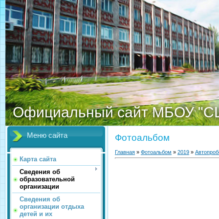
Официальный сайт МБОУ "С
Меню сайта
Фотоальбом
Главная
»
Фотоальбом
»
2019
»
Автопроб
Карта сайта
Сведения об
образовательной
организации
Сведения об
организации отдыха
детей и их