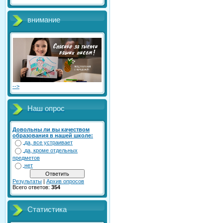
внимание
-->
Наш опрос
Довольны ли вы качеством
образования в нашей школе:
да, все устраивает
да, кроме отдельных
предметов
нет
Результаты
|
Архив опросов
Всего ответов:
354
Статистика