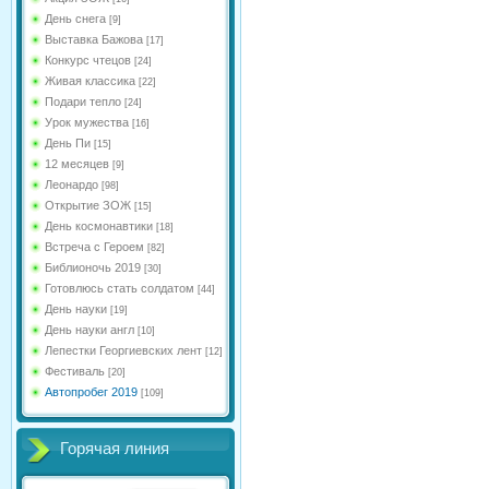
День снега
[9]
Выставка Бажова
[17]
Конкурс чтецов
[24]
Живая классика
[22]
Подари тепло
[24]
Урок мужества
[16]
День Пи
[15]
12 месяцев
[9]
Леонардо
[98]
Открытие ЗОЖ
[15]
День космонавтики
[18]
Встреча с Героем
[82]
Библионочь 2019
[30]
Готовлюсь стать солдатом
[44]
День науки
[19]
День науки англ
[10]
Лепестки Георгиевских лент
[12]
Фестиваль
[20]
Автопробег 2019
[109]
Горячая линия