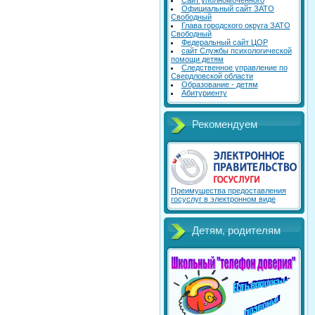
Сайт уполномоченного
Официальный сайт ЗАТО
Свободный
Глава городского округа ЗАТО
Свободный
Федеральный сайт ЦОР
сайт Службы психологической
помощи детям
Следственное управление по
Свердловской области
Образование - детям
Абитуриенту
Рекомендуем
Преимущества предоставления
госуслуг в электронном виде
Детям, родителям