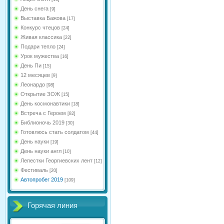
День снега
[9]
Выставка Бажова
[17]
Конкурс чтецов
[24]
Живая классика
[22]
Подари тепло
[24]
Урок мужества
[16]
День Пи
[15]
12 месяцев
[9]
Леонардо
[98]
Открытие ЗОЖ
[15]
День космонавтики
[18]
Встреча с Героем
[82]
Библионочь 2019
[30]
Готовлюсь стать солдатом
[44]
День науки
[19]
День науки англ
[10]
Лепестки Георгиевских лент
[12]
Фестиваль
[20]
Автопробег 2019
[109]
Горячая линия