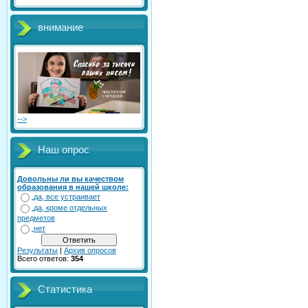
внимание
-->
Наш опрос
Довольны ли вы качеством
образования в нашей школе:
да, все устраивает
да, кроме отдельных
предметов
нет
Результаты
|
Архив опросов
Всего ответов:
354
Статистика