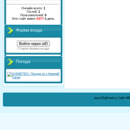
Онлайн всего:
1
Гостей:
1
Пользователей:
0
Этот сайт живет
6377
-й день.
Форма входа
Войти через uID
Старая форма входа
Погода
ousv25@mail.ru Сайт М