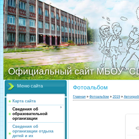
Официальный сайт МБОУ "С
Меню сайта
Фотоальбом
Главная
»
Фотоальбом
»
2019
»
Автопроб
Карта сайта
Сведения об
образовательной
организации
Сведения об
организации отдыха
детей и их