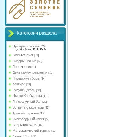
Категории раздела
Ярмарка кружков
[35]
учебный год 2018-2019
ВместеЯрче!
[53]
Лидеры Чтения
[59]
День чтения
[8]
День самоуправления
[16]
Лидерские сборы
[34]
Конкурс
[19]
Рисунки детей
[30]
Имени Карбышева
[17]
Литературный бал
[20]
Встреча с кадетами
[23]
Тропой открытий
[13]
Литературный квест
[5]
Открытие ЗОЖ
[46]
Математический турнир
[19]
Акция ЗОЖ
[16]