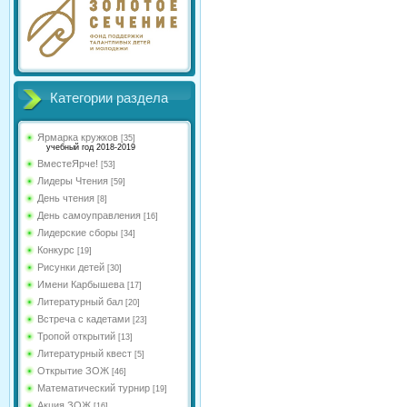
Категории раздела
Ярмарка кружков
[35]
учебный год 2018-2019
ВместеЯрче!
[53]
Лидеры Чтения
[59]
День чтения
[8]
День самоуправления
[16]
Лидерские сборы
[34]
Конкурс
[19]
Рисунки детей
[30]
Имени Карбышева
[17]
Литературный бал
[20]
Встреча с кадетами
[23]
Тропой открытий
[13]
Литературный квест
[5]
Открытие ЗОЖ
[46]
Математический турнир
[19]
Акция ЗОЖ
[16]