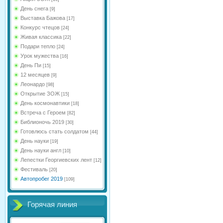
День снега
[9]
Выставка Бажова
[17]
Конкурс чтецов
[24]
Живая классика
[22]
Подари тепло
[24]
Урок мужества
[16]
День Пи
[15]
12 месяцев
[9]
Леонардо
[98]
Открытие ЗОЖ
[15]
День космонавтики
[18]
Встреча с Героем
[82]
Библионочь 2019
[30]
Готовлюсь стать солдатом
[44]
День науки
[19]
День науки англ
[10]
Лепестки Георгиевских лент
[12]
Фестиваль
[20]
Автопробег 2019
[109]
Горячая линия