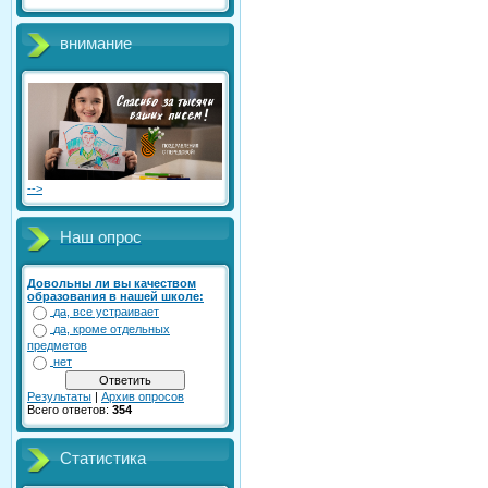
внимание
-->
Наш опрос
Довольны ли вы качеством
образования в нашей школе:
да, все устраивает
да, кроме отдельных
предметов
нет
Результаты
|
Архив опросов
Всего ответов:
354
Статистика