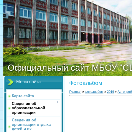
Официальный сайт МБОУ "С
Меню сайта
Фотоальбом
Главная
»
Фотоальбом
»
2019
»
Автопроб
Карта сайта
Сведения об
образовательной
организации
Сведения об
организации отдыха
детей и их