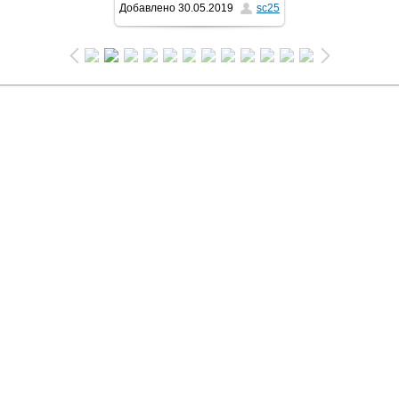
Добавлено
30.05.2019
sc25
1024x683
/ 371.5Kb