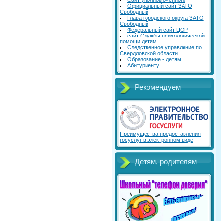
Сайт уполномоченного
Официальный сайт ЗАТО
Свободный
Глава городского округа ЗАТО
Свободный
Федеральный сайт ЦОР
сайт Службы психологической
помощи детям
Следственное управление по
Свердловской области
Образование - детям
Абитуриенту
Рекомендуем
Преимущества предоставления
госуслуг в электронном виде
Детям, родителям