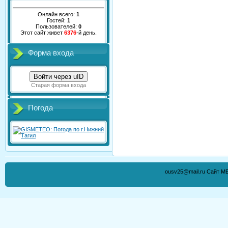
Онлайн всего:
1
Гостей:
1
Пользователей:
0
Этот сайт живет
6376
-й день.
Форма входа
Войти через uID
Старая форма входа
Погода
ousv25@mail.ru Сайт М