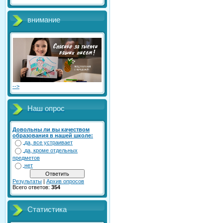
внимание
-->
Наш опрос
Довольны ли вы качеством
образования в нашей школе:
да, все устраивает
да, кроме отдельных
предметов
нет
Результаты
|
Архив опросов
Всего ответов:
354
Статистика