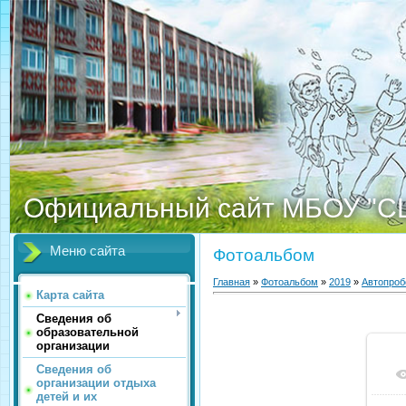
Официальный сайт МБОУ "С
Меню сайта
Фотоальбом
Главная
»
Фотоальбом
»
2019
»
Автопроб
Карта сайта
Сведения об
образовательной
организации
Сведения об
организации отдыха
детей и их