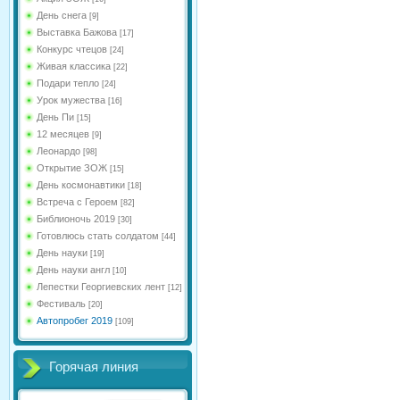
День снега
[9]
Выставка Бажова
[17]
Конкурс чтецов
[24]
Живая классика
[22]
Подари тепло
[24]
Урок мужества
[16]
День Пи
[15]
12 месяцев
[9]
Леонардо
[98]
Открытие ЗОЖ
[15]
День космонавтики
[18]
Встреча с Героем
[82]
Библионочь 2019
[30]
Готовлюсь стать солдатом
[44]
День науки
[19]
День науки англ
[10]
Лепестки Георгиевских лент
[12]
Фестиваль
[20]
Автопробег 2019
[109]
Горячая линия