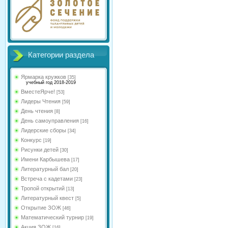
Категории раздела
Ярмарка кружков
[35]
учебный год 2018-2019
ВместеЯрче!
[53]
Лидеры Чтения
[59]
День чтения
[8]
День самоуправления
[16]
Лидерские сборы
[34]
Конкурс
[19]
Рисунки детей
[30]
Имени Карбышева
[17]
Литературный бал
[20]
Встреча с кадетами
[23]
Тропой открытий
[13]
Литературный квест
[5]
Открытие ЗОЖ
[46]
Математический турнир
[19]
Акция ЗОЖ
[16]