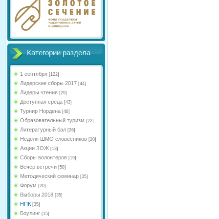
Категории раздела
1 сентября
[122]
Лидерские сборы 2017
[44]
Лидеры чтения
[29]
Доступная среда
[43]
Турнир Нордена
[48]
Образовательный туризм
[22]
Литературный бал
[26]
Неделя ШМО словесников
[20]
Акции ЗОЖ
[13]
Сборы волонтеров
[19]
Вечер встречи
[58]
Методический семинар
[35]
Форум
[20]
Выборы 2018
[35]
НПК
[35]
Боулинг
[15]