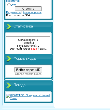
предметов
нет
Результаты
|
Архив опросов
Всего ответов:
354
Статистика
Онлайн всего:
3
Гостей:
3
Пользователей:
0
Этот сайт живет
6378
-й день.
Форма входа
Войти через uID
Старая форма входа
Погода