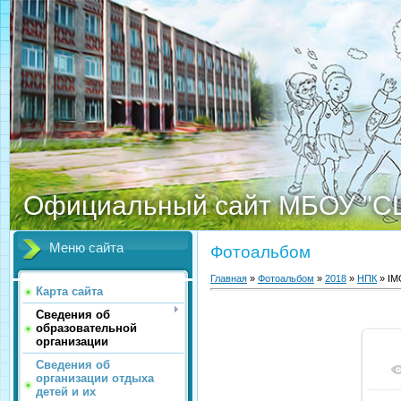
Официальный сайт МБОУ "С
Меню сайта
Фотоальбом
Главная
»
Фотоальбом
»
2018
»
НПК
» IM
Карта сайта
Сведения об
образовательной
организации
Сведения об
организации отдыха
детей и их