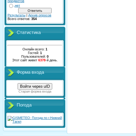
предметов
нет
Результаты
|
Архив опросов
Всего ответов:
354
Статистика
Онлайн всего:
1
Гостей:
1
Пользователей:
0
Этот сайт живет
6378
-й день.
Форма входа
Войти через uID
Старая форма входа
Погода