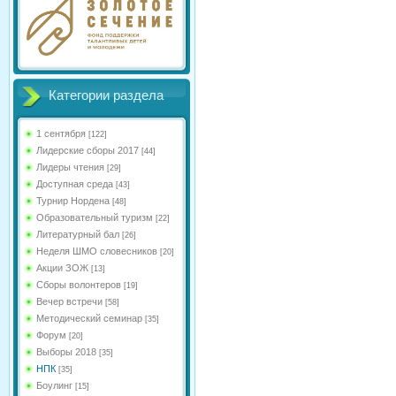
Категории раздела
1 сентября
[122]
Лидерские сборы 2017
[44]
Лидеры чтения
[29]
Доступная среда
[43]
Турнир Нордена
[48]
Образовательный туризм
[22]
Литературный бал
[26]
Неделя ШМО словесников
[20]
Акции ЗОЖ
[13]
Сборы волонтеров
[19]
Вечер встречи
[58]
Методический семинар
[35]
Форум
[20]
Выборы 2018
[35]
НПК
[35]
Боулинг
[15]