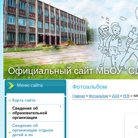
Официальный сайт МБОУ "С
Меню сайта
Фотоальбом
Главная
»
Фотоальбом
»
2018
»
НПК
» IM
Карта сайта
Сведения об
образовательной
организации
Сведения об
организации отдыха
детей и их