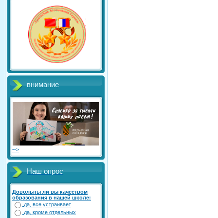
внимание
-->
Наш опрос
Довольны ли вы качеством
образования в нашей школе:
да, все устраивает
да, кроме отдельных