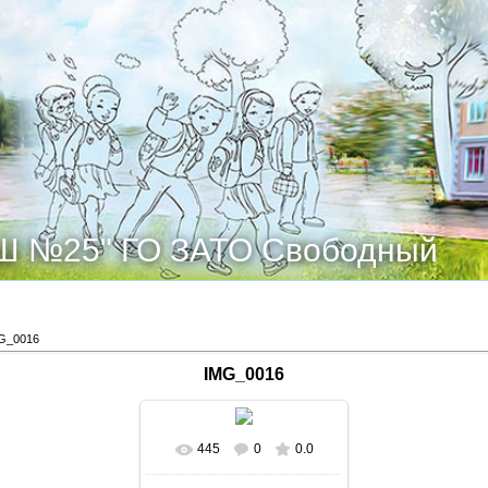
Ш №25" ГО ЗАТО Свободный
G_0016
IMG_0016
445
0
0.0