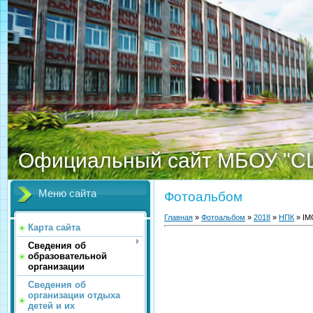
Официальный сайт МБОУ "С
Меню сайта
Фотоальбом
Главная
»
Фотоальбом
»
2018
»
НПК
» IM
Карта сайта
Сведения об
образовательной
организации
Сведения об
организации отдыха
детей и их