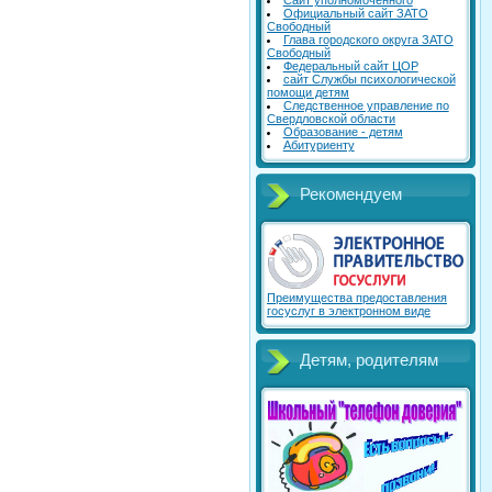
Сайт уполномоченного
Официальный сайт ЗАТО
Свободный
Глава городского округа ЗАТО
Свободный
Федеральный сайт ЦОР
сайт Службы психологической
помощи детям
Следственное управление по
Свердловской области
Образование - детям
Абитуриенту
Рекомендуем
Преимущества предоставления
госуслуг в электронном виде
Детям, родителям