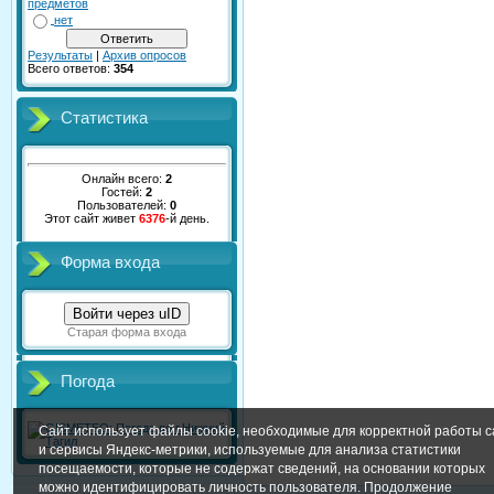
предметов
нет
Результаты
|
Архив опросов
Всего ответов:
354
Статистика
Онлайн всего:
2
Гостей:
2
Пользователей:
0
Этот сайт живет
6376
-й день.
Форма входа
Войти через uID
Старая форма входа
Погода
Сайт использует файлы cookie, необходимые для корректной работы с
и сервисы Яндекс-метрики, используемые для анализа статистики
посещаемости, которые не содержат сведений, на основании которых
можно идентифицировать личность пользователя. Продолжение