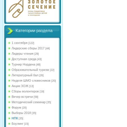
Категории раздела
1 сентября
[122]
Лидерские сборы 2017
[44]
Лидеры чтения
[29]
Доступная среда
[43]
Турнир Нордена
[48]
Образовательный туризм
[22]
Литературный бал
[26]
Неделя ШМО словесников
[20]
Акции ЗОЖ
[13]
Сборы волонтеров
[19]
Вечер встречи
[58]
Методический семинар
[35]
Форум
[20]
Выборы 2018
[35]
НПК
[35]
Боулинг
[15]