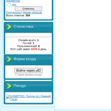
предметов
нет
Результаты
|
Архив опросов
Всего ответов:
354
Статистика
Онлайн всего:
1
Гостей:
1
Пользователей:
0
Этот сайт живет
6376
-й день.
Форма входа
Войти через uID
Старая форма входа
Погода