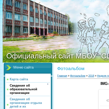
Официальный сайт МБОУ "С
Меню сайта
Фотоальбом
Главная
»
Фотоальбом
»
2018
»
Неделя т
Карта сайта
IMG
Сведения об
образовательной
организации
Сведения об
организации отдыха
детей и их