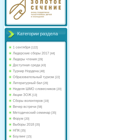
Категории раздела
1 сентября
[122]
Лидерские сборы 2017
[44]
Лидеры чтения
[29]
Доступная среда
[43]
Турнир Нордена
[48]
Образовательный туризм
[22]
Литературный бал
[26]
Неделя ШМО словесников
[20]
Акции ЗОЖ
[13]
Сборы волонтеров
[19]
Вечер встречи
[58]
Методический семинар
[35]
Форум
[20]
Выборы 2018
[35]
НПК
[35]
Боулинг
[15]