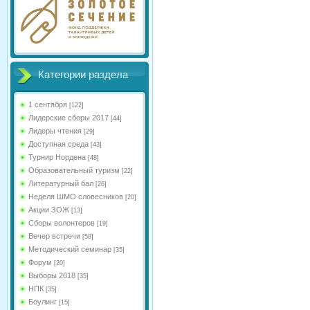
Категории раздела
1 сентября
[122]
Лидерские сборы 2017
[44]
Лидеры чтения
[29]
Доступная среда
[43]
Турнир Нордена
[48]
Образовательный туризм
[22]
Литературный бал
[26]
Неделя ШМО словесников
[20]
Акции ЗОЖ
[13]
Сборы волонтеров
[19]
Вечер встречи
[58]
Методический семинар
[35]
Форум
[20]
Выборы 2018
[35]
НПК
[35]
Боулинг
[15]