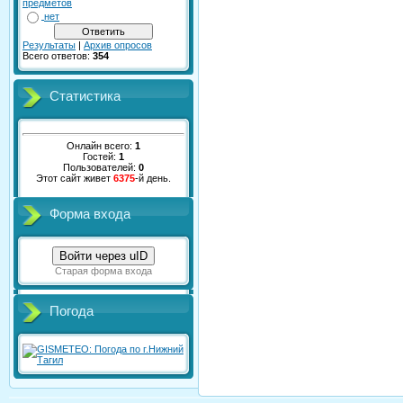
предметов
нет
Результаты
|
Архив опросов
Всего ответов:
354
Статистика
Онлайн всего:
1
Гостей:
1
Пользователей:
0
Этот сайт живет
6375
-й день.
Форма входа
Войти через uID
Старая форма входа
Погода