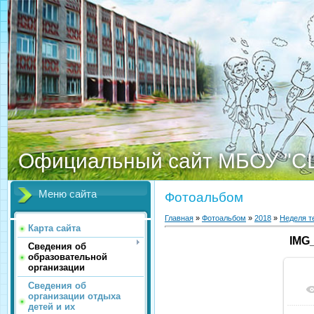
Официальный сайт МБОУ "С
Меню сайта
Фотоальбом
Главная
»
Фотоальбом
»
2018
»
Неделя т
Карта сайта
IMG
Сведения об
образовательной
организации
Сведения об
организации отдыха
детей и их