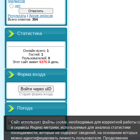
предметов
нет
Результаты
|
Архив опросов
Всего ответов:
354
Статистика
Онлайн всего:
1
Гостей:
1
Пользователей:
0
Этот сайт живет
6375
-й день.
Форма входа
Войти через uID
Старая форма входа
Погода
Сайт использует файлы cookie, необходимые для корректной работы с
и сервисы Яндекс-метрики, используемые для анализа статистики
посещаемости, которые не содержат сведений, на основании которых
можно идентифицировать личность пользователя. Продолжение