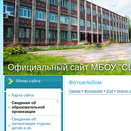
Официальный сайт МБОУ "С
Меню сайта
Фотоальбом
Главная
»
Фотоальбом
»
2018
»
Неделя т
Карта сайта
Сведения об
образовательной
организации
Сведения об
организации отдыха
детей и их