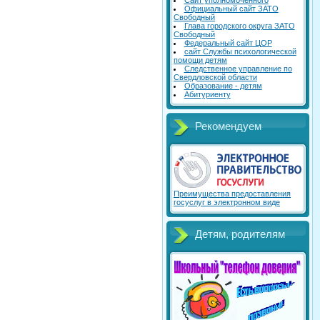
Сайт уполномоченного
Официальный сайт ЗАТО
Свободный
Глава городского округа ЗАТО
Свободный
Федеральный сайт ЦОР
сайт Службы психологической
помощи детям
Следственное управление по
Свердловской области
Образование - детям
Абитуриенту
Рекомендуем
Преимущества предоставления
госуслуг в электронном виде
Детям, родителям