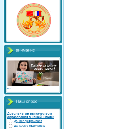
внимание
-->
Наш опрос
Довольны ли вы качеством
образования в нашей школе:
да, все устраивает
да, кроме отдельных