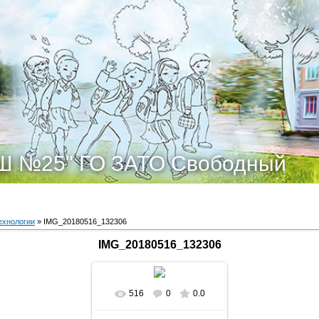
Ш №25" ГО ЗАТО Свободный
ехнологии
» IMG_20180516_132306
IMG_20180516_132306
516
0
0.0