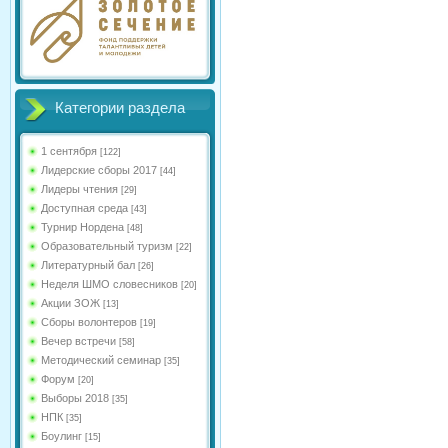
Категории раздела
1 сентября
[122]
Лидерские сборы 2017
[44]
Лидеры чтения
[29]
Доступная среда
[43]
Турнир Нордена
[48]
Образовательный туризм
[22]
Литературный бал
[26]
Неделя ШМО словесников
[20]
Акции ЗОЖ
[13]
Сборы волонтеров
[19]
Вечер встречи
[58]
Методический семинар
[35]
Форум
[20]
Выборы 2018
[35]
НПК
[35]
Боулинг
[15]