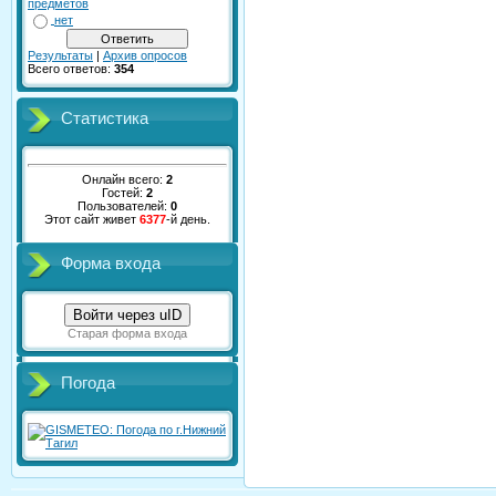
предметов
нет
Результаты
|
Архив опросов
Всего ответов:
354
Статистика
Онлайн всего:
2
Гостей:
2
Пользователей:
0
Этот сайт живет
6377
-й день.
Форма входа
Войти через uID
Старая форма входа
Погода