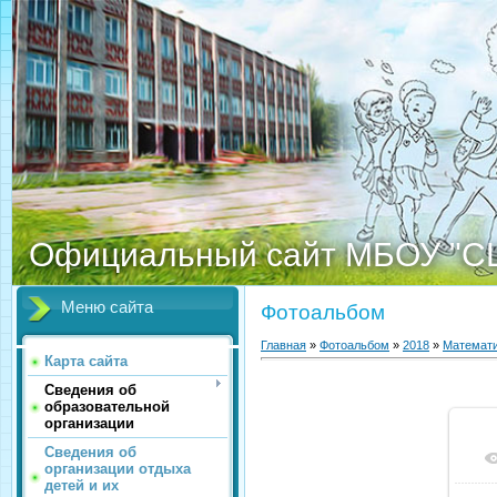
Официальный сайт МБОУ "С
Меню сайта
Фотоальбом
Главная
»
Фотоальбом
»
2018
»
Математи
Карта сайта
Сведения об
образовательной
организации
Сведения об
организации отдыха
детей и их