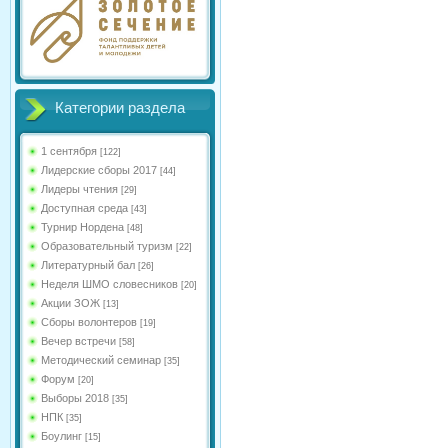
Категории раздела
1 сентября
[122]
Лидерские сборы 2017
[44]
Лидеры чтения
[29]
Доступная среда
[43]
Турнир Нордена
[48]
Образовательный туризм
[22]
Литературный бал
[26]
Неделя ШМО словесников
[20]
Акции ЗОЖ
[13]
Сборы волонтеров
[19]
Вечер встречи
[58]
Методический семинар
[35]
Форум
[20]
Выборы 2018
[35]
НПК
[35]
Боулинг
[15]