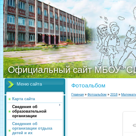
Официальный сайт МБОУ "С
Меню сайта
Фотоальбом
Главная
»
Фотоальбом
»
2018
»
Математи
Карта сайта
Сведения об
образовательной
организации
Сведения об
организации отдыха
детей и их