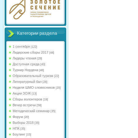
Категории раздела
1 сентября
[122]
Лидерские сборы 2017
[44]
Лидеры чтения
[29]
Доступная среда
[43]
Турнир Нордена
[48]
Образовательный туризм
[22]
Литературный бал
[26]
Неделя ШМО словесников
[20]
Акции ЗОЖ
[13]
Сборы волонтеров
[19]
Вечер встречи
[58]
Методический семинар
[35]
Форум
[20]
Выборы 2018
[35]
НПК
[35]
Боулинг
[15]