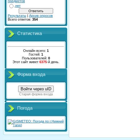
предметов
нет
Результаты
|
Архив опросов
Всего ответов:
354
Статистика
Онлайн всего:
1
Гостей:
1
Пользователей:
0
Этот сайт живет
6375
-й день.
Форма входа
Войти через uID
Старая форма входа
Погода