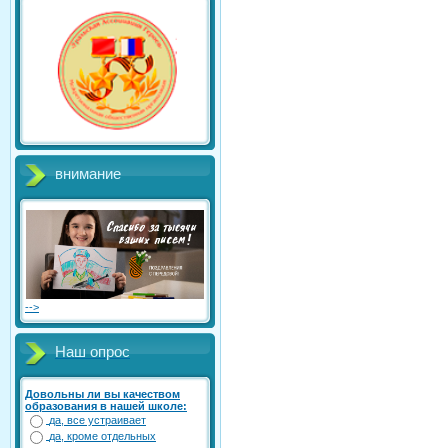
внимание
-->
Наш опрос
Довольны ли вы качеством
образования в нашей школе:
да, все устраивает
да, кроме отдельных