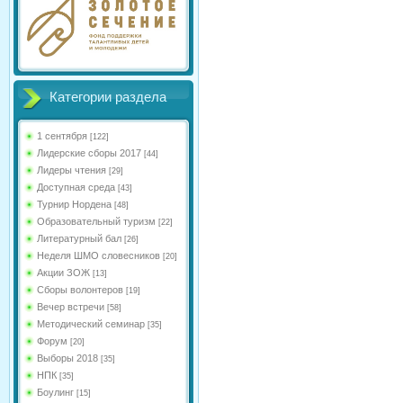
Категории раздела
1 сентября
[122]
Лидерские сборы 2017
[44]
Лидеры чтения
[29]
Доступная среда
[43]
Турнир Нордена
[48]
Образовательный туризм
[22]
Литературный бал
[26]
Неделя ШМО словесников
[20]
Акции ЗОЖ
[13]
Сборы волонтеров
[19]
Вечер встречи
[58]
Методический семинар
[35]
Форум
[20]
Выборы 2018
[35]
НПК
[35]
Боулинг
[15]