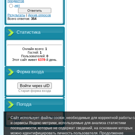
предметов
нет
Результаты
|
Архив опросов
Всего ответов:
354
Статистика
Онлайн всего:
1
Гостей:
1
Пользователей:
0
Этот сайт живет
6378
-й день.
Форма входа
Войти через uID
Старая форма входа
Погода
Сайт использует файлы cookie, необходимые для корректной работы с
и сервисы Яндекс-метрики, используемые для анализа статистики
посещаемости, которые не содержат сведений, на основании которых
можно идентифицировать личность пользователя. Продолжение