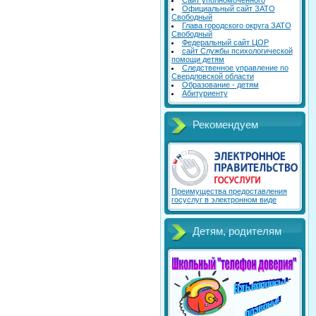
Сайт уполномоченного
Официальный сайт ЗАТО
Свободный
Глава городского округа ЗАТО
Свободный
Федеральный сайт ЦОР
сайт Службы психологической
помощи детям
Следственное управление по
Свердловской области
Образование - детям
Абитуриенту
Рекомендуем
Преимущества предоставления
госуслуг в электронном виде
Детям, родителям