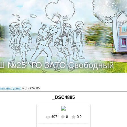
Ш №25" ГО ЗАТО Свободный
ческий турнир
» _DSC4885
_DSC4885
407
0
0.0