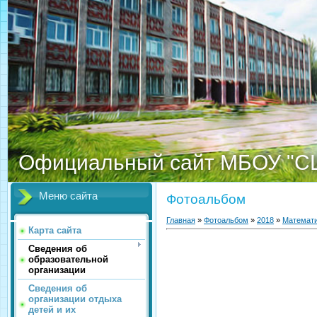
Официальный сайт МБОУ "С
Меню сайта
Фотоальбом
Главная
»
Фотоальбом
»
2018
»
Математи
Карта сайта
Сведения об
образовательной
организации
Сведения об
организации отдыха
детей и их