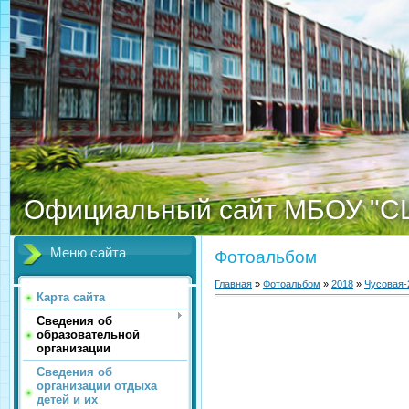
Официальный сайт МБОУ "С
Меню сайта
Фотоальбом
Главная
»
Фотоальбом
»
2018
»
Чусовая-
Карта сайта
Сведения об
образовательной
организации
Сведения об
организации отдыха
детей и их