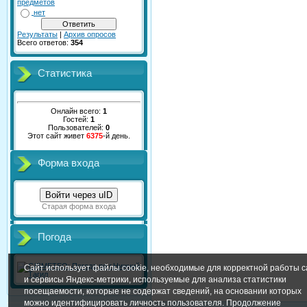
предметов
нет
Результаты
|
Архив опросов
Всего ответов:
354
Статистика
Онлайн всего:
1
Гостей:
1
Пользователей:
0
Этот сайт живет
6375
-й день.
Форма входа
Войти через uID
Старая форма входа
Погода
Сайт использует файлы cookie, необходимые для корректной работы с
и сервисы Яндекс-метрики, используемые для анализа статистики
посещаемости, которые не содержат сведений, на основании которых
можно идентифицировать личность пользователя. Продолжение