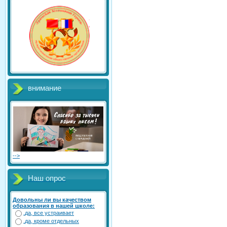
внимание
-->
Наш опрос
Довольны ли вы качеством
образования в нашей школе:
да, все устраивает
да, кроме отдельных