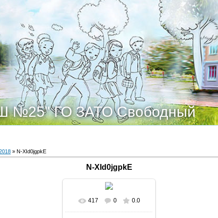
Ш №25" ГО ЗАТО Свободный
2018
» N-XId0jgpkE
N-XId0jgpkE
417
0
0.0