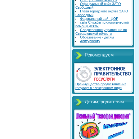
Сайт уполномоченного
Официальный сайт ЗАТО
Свободный
Глава городского округа ЗАТО
Свободный
Федеральный сайт ЦОР
сайт Службы психологической
помощи детям
Следственное управление по
Свердловской области
Образование - детям
Абитуриенту
Рекомендуем
Преимущества предоставления
госуслуг в электронном виде
Детям, родителям