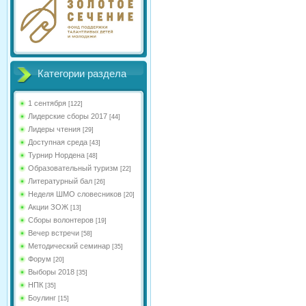
Категории раздела
1 сентября
[122]
Лидерские сборы 2017
[44]
Лидеры чтения
[29]
Доступная среда
[43]
Турнир Нордена
[48]
Образовательный туризм
[22]
Литературный бал
[26]
Неделя ШМО словесников
[20]
Акции ЗОЖ
[13]
Сборы волонтеров
[19]
Вечер встречи
[58]
Методический семинар
[35]
Форум
[20]
Выборы 2018
[35]
НПК
[35]
Боулинг
[15]