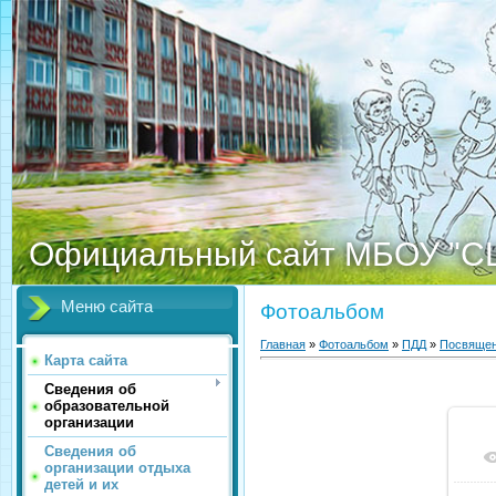
Официальный сайт МБОУ "С
Меню сайта
Фотоальбом
Главная
»
Фотоальбом
»
ПДД
»
Посвящен
Карта сайта
Сведения об
образовательной
организации
Сведения об
организации отдыха
детей и их