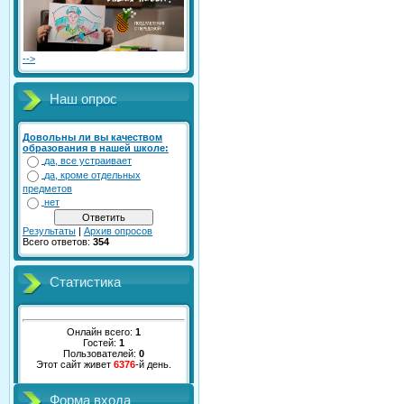
-->
Наш опрос
Довольны ли вы качеством
образования в нашей школе:
да, все устраивает
да, кроме отдельных
предметов
нет
Результаты
|
Архив опросов
Всего ответов:
354
Статистика
Онлайн всего:
1
Гостей:
1
Пользователей:
0
Этот сайт живет
6376
-й день.
Форма входа