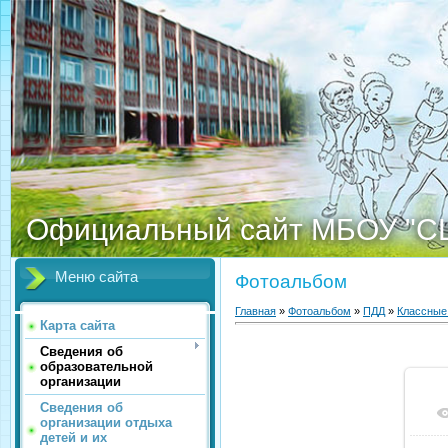
Официальный сайт МБОУ "С
Меню сайта
Фотоальбом
Главная
»
Фотоальбом
»
ПДД
»
Классные
Карта сайта
Сведения об
образовательной
организации
Сведения об
организации отдыха
детей и их