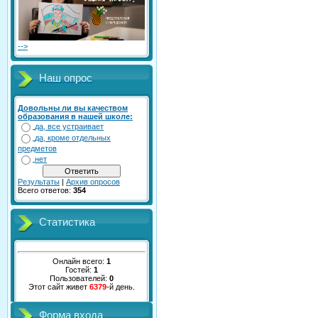
-->
Наш опрос
Довольны ли вы качеством
образования в нашей школе:
да, все устраивает
да, кроме отдельных
предметов
нет
Результаты
|
Архив опросов
Всего ответов:
354
Статистика
Онлайн всего:
1
Гостей:
1
Пользователей:
0
Этот сайт живет
6379
-й день.
Форма входа