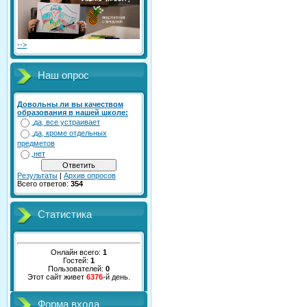
-->
Наш опрос
Довольны ли вы качеством
образования в нашей школе:
да, все устраивает
да, кроме отдельных
предметов
нет
Результаты
|
Архив опросов
Всего ответов:
354
Статистика
Онлайн всего:
1
Гостей:
1
Пользователей:
0
Этот сайт живет
6376
-й день.
Форма входа