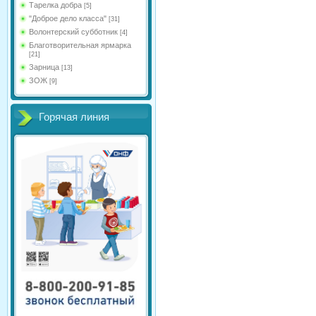
Тарелка добра
[5]
"Доброе дело класса"
[31]
Волонтерский субботник
[4]
Благотворительная ярмарка
[21]
Зарница
[13]
ЗОЖ
[9]
Горячая линия