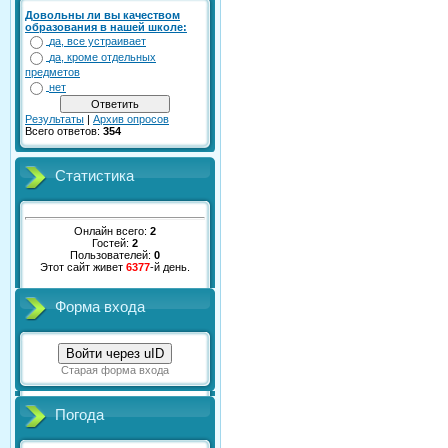
Довольны ли вы качеством
образования в нашей школе:
да, все устраивает
да, кроме отдельных
предметов
нет
Результаты
|
Архив опросов
Всего ответов:
354
Статистика
Онлайн всего:
2
Гостей:
2
Пользователей:
0
Этот сайт живет
6377
-й день.
Форма входа
Войти через uID
Старая форма входа
Погода