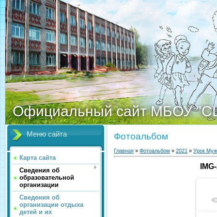
Официальный сайт МБОУ "С
Меню сайта
Фотоальбом
Главная
»
Фотоальбом
»
2021
»
Урок Муж
Карта сайта
IMG
Сведения об
образовательной
организации
Сведения об
организации отдыха
детей и их