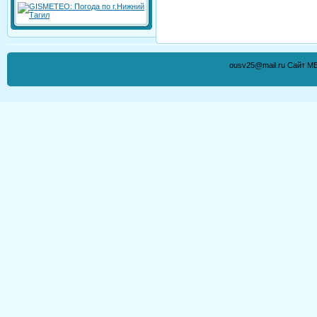
ousv25@mail.ru Сайт М