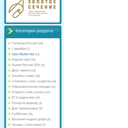
Категории раздела
"Зеленая Россия!
[19]
1 декабря
[7]
Урок Мужества
[13]
Неделя наук
[16]
Лыжня России 2021
[9]
День памяти
[14]
Линейка Славы
[18]
Готовлюсь стать солдатом
[44]
Образовательная поездка
[12]
Открой в себе ученого
[12]
ЕГЭ родителям
[10]
Поход на природу
[4]
Дом Черепановых
[9]
Субботник
[16]
Весенняя неделя добра
[6]
Четыре с хвостиком
[7]