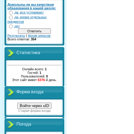
Довольны ли вы качеством
образования в нашей школе:
да, все устраивает
да, кроме отдельных
предметов
нет
Результаты
|
Архив опросов
Всего ответов:
354
Статистика
Онлайн всего:
1
Гостей:
1
Пользователей:
0
Этот сайт живет
6376
-й день.
Форма входа
Войти через uID
Старая форма входа
Погода