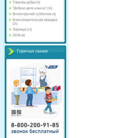
Тарелка добра
[5]
"Доброе дело класса"
[31]
Волонтерский субботник
[4]
Благотворительная ярмарка
[21]
Зарница
[13]
ЗОЖ
[9]
Горячая линия