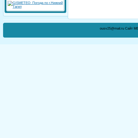
ousv25@mail.ru Сайт М