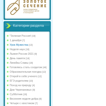
Категории раздела
"Зеленая Россия!
[19]
1 декабря
[7]
Урок Мужества
[13]
Неделя наук
[16]
Лыжня России 2021
[9]
День памяти
[14]
Линейка Славы
[18]
Готовлюсь стать солдатом
[44]
Образовательная поездка
[12]
Открой в себе ученого
[12]
ЕГЭ родителям
[10]
Поход на природу
[4]
Дом Черепановых
[9]
Субботник
[16]
Весенняя неделя добра
[6]
Четыре с хвостиком
[7]