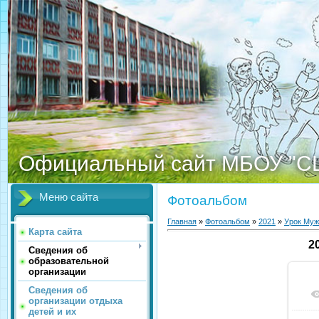
Официальный сайт МБОУ "С
Меню сайта
Фотоальбом
Главная
»
Фотоальбом
»
2021
»
Урок Муж
Карта сайта
2
Сведения об
образовательной
организации
Сведения об
организации отдыха
детей и их