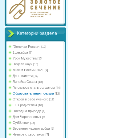
Категории раздела
"Зеленая Россия!
[19]
1 декабря
[7]
Урок Мужества
[13]
Неделя наук
[16]
Лыжня России 2021
[9]
День памяти
[14]
Линейка Славы
[18]
Готовлюсь стать солдатом
[44]
Образовательная поездка
[12]
Открой в себе ученого
[12]
ЕГЭ родителям
[10]
Поход на природу
[4]
Дом Черепановых
[9]
Субботник
[16]
Весенняя неделя добра
[6]
Четыре с хвостиком
[7]