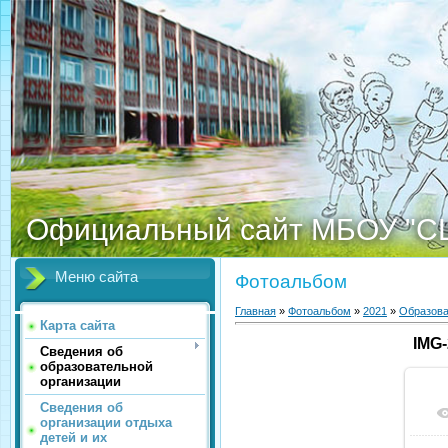
Официальный сайт МБОУ "С
Меню сайта
Фотоальбом
Главная
»
Фотоальбом
»
2021
»
Образова
Карта сайта
IMG
Сведения об
образовательной
организации
Сведения об
организации отдыха
детей и их