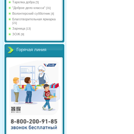
Тарелка добра
[5]
"Доброе дело класса"
[31]
Волонтерский субботник
[4]
Благотворительная ярмарка
[21]
Зарница
[13]
ЗОЖ
[9]
Горячая линия