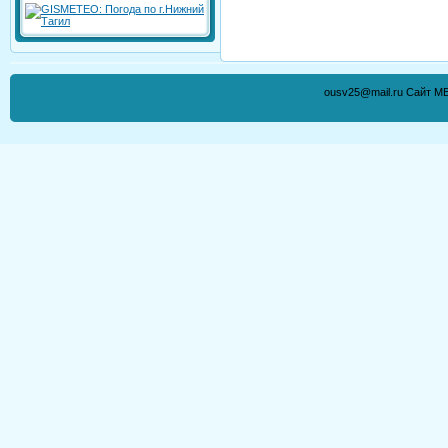
ousv25@mail.ru Сайт М