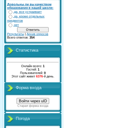
Довольны ли вы качеством
образования в нашей школе:
да, все устраивает
да, кроме отдельных
предметов
нет
Результаты
|
Архив опросов
Всего ответов:
354
Статистика
Онлайн всего:
1
Гостей:
1
Пользователей:
0
Этот сайт живет
6376
-й день.
Форма входа
Войти через uID
Старая форма входа
Погода