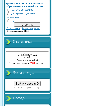
Довольны ли вы качеством
образования в нашей школе:
да, все устраивает
да, кроме отдельных
предметов
нет
Результаты
|
Архив опросов
Всего ответов:
354
Статистика
Онлайн всего:
1
Гостей:
1
Пользователей:
0
Этот сайт живет
6378
-й день.
Форма входа
Войти через uID
Старая форма входа
Погода