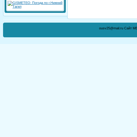
ousv25@mail.ru Сайт М