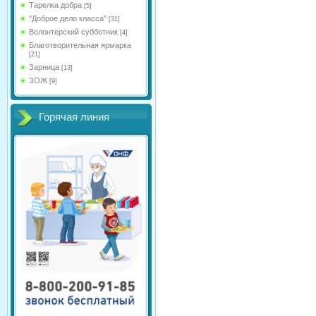
Тарелка добра
[5]
"Доброе дело класса"
[31]
Волонтерский субботник
[4]
Благотворительная ярмарка
[21]
Зарница
[13]
ЗОЖ
[9]
Горячая линия