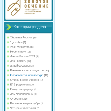
Категории раздела
"Зеленая Россия!
[19]
1 декабря
[7]
Урок Мужества
[13]
Неделя наук
[16]
Лыжня России 2021
[9]
День памяти
[14]
Линейка Славы
[18]
Готовлюсь стать солдатом
[44]
Образовательная поездка
[12]
Открой в себе ученого
[12]
ЕГЭ родителям
[10]
Поход на природу
[4]
Дом Черепановых
[9]
Субботник
[16]
Весенняя неделя добра
[6]
Четыре с хвостиком
[7]