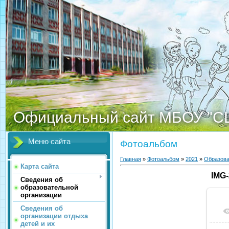
Официальный сайт МБОУ "С
Меню сайта
Фотоальбом
Главная
»
Фотоальбом
»
2021
»
Образова
Карта сайта
IMG
Сведения об
образовательной
организации
Сведения об
организации отдыха
детей и их