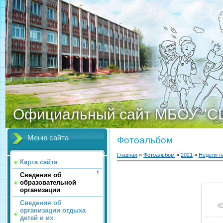
Официальный сайт МБОУ "С
Меню сайта
Фотоальбом
Главная
»
Фотоальбом
»
2021
»
Неделя н
Карта сайта
Сведения об
образовательной
организации
Сведения об
организации отдыха
детей и их