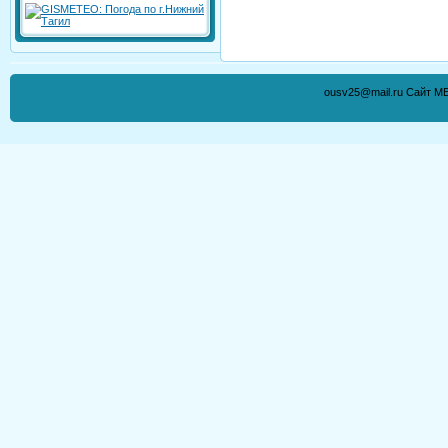
ousv25@mail.ru Сайт М