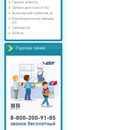
Тарелка добра
[5]
"Доброе дело класса"
[31]
Волонтерский субботник
[4]
Благотворительная ярмарка
[21]
Зарница
[13]
ЗОЖ
[9]
Горячая линия