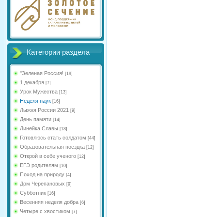
Категории раздела
"Зеленая Россия!
[19]
1 декабря
[7]
Урок Мужества
[13]
Неделя наук
[16]
Лыжня России 2021
[9]
День памяти
[14]
Линейка Славы
[18]
Готовлюсь стать солдатом
[44]
Образовательная поездка
[12]
Открой в себе ученого
[12]
ЕГЭ родителям
[10]
Поход на природу
[4]
Дом Черепановых
[9]
Субботник
[16]
Весенняя неделя добра
[6]
Четыре с хвостиком
[7]