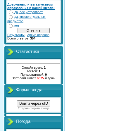
Довольны ли вы качеством
образования в нашей школе:
да, все устраивает
да, кроме отдельных
предметов
нет
Результаты
|
Архив опросов
Всего ответов:
354
Статистика
Онлайн всего:
1
Гостей:
1
Пользователей:
0
Этот сайт живет
6375
-й день.
Форма входа
Войти через uID
Старая форма входа
Погода