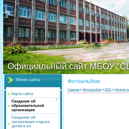
Официальный сайт МБОУ "С
Меню сайта
Фотоальбом
Главная
»
Фотоальбом
»
2021
»
Неделя н
Карта сайта
Сведения об
образовательной
организации
Сведения об
организации отдыха
детей и их