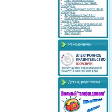
Сайт уполномоченного
Официальный сайт ЗАТО
Свободный
Глава городского округа ЗАТО
Свободный
Федеральный сайт ЦОР
сайт Службы психологической
помощи детям
Следственное управление по
Свердловской области
Образование - детям
Абитуриенту
Рекомендуем
Преимущества предоставления
госуслуг в электронном виде
Детям, родителям