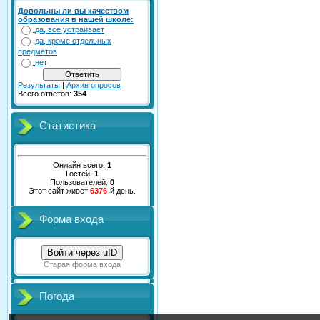
Довольны ли вы качеством
образования в нашей школе:
да, все устраивает
да, кроме отдельных
предметов
нет
Результаты
|
Архив опросов
Всего ответов:
354
Статистика
Онлайн всего:
1
Гостей:
1
Пользователей:
0
Этот сайт живет
6376
-й день.
Форма входа
Войти через uID
Старая форма входа
Погода