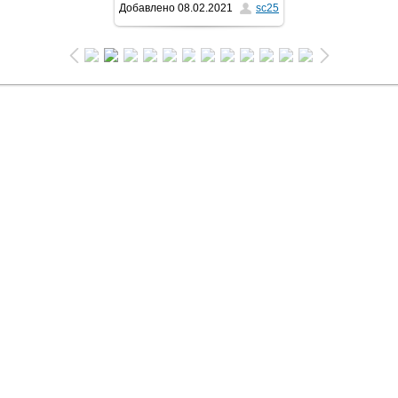
Добавлено
08.02.2021
sc25
1024x471
/ 67.4Kb