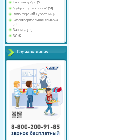
Тарелка добра
[5]
"Доброе дело класса"
[31]
Волонтерский субботник
[4]
Благотворительная ярмарка
[21]
Зарница
[13]
ЗОЖ
[9]
Горячая линия