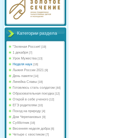
Категории раздела
"Зеленая Россия!
[19]
1 декабря
[7]
Урок Мужества
[13]
Неделя наук
[16]
Лыжня России 2021
[9]
День памяти
[14]
Линейка Славы
[18]
Готовлюсь стать солдатом
[44]
Образовательная поездка
[12]
Открой в себе ученого
[12]
ЕГЭ родителям
[10]
Поход на природу
[4]
Дом Черепановых
[9]
Субботник
[16]
Весенняя неделя добра
[6]
Четыре с хвостиком
[7]