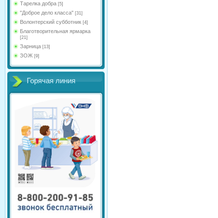
Тарелка добра
[5]
"Доброе дело класса"
[31]
Волонтерский субботник
[4]
Благотворительная ярмарка
[21]
Зарница
[13]
ЗОЖ
[9]
Горячая линия