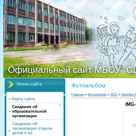
Официальный сайт МБОУ "С
Меню сайта
Фотоальбом
Главная
»
Фотоальбом
»
2021
»
Линейка 
Карта сайта
IMG
Сведения об
образовательной
организации
Сведения об
организации отдыха
детей и их