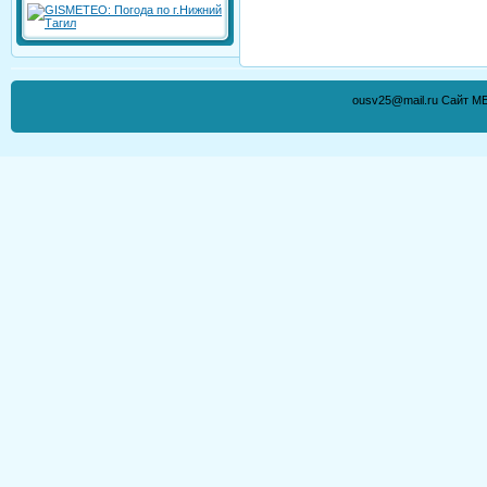
ousv25@mail.ru Сайт М