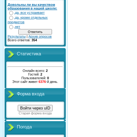
Довольны ли вы качеством
образования в нашей школе:
да, все устраивает
да, кроме отдельных
предметов
нет
Результаты
|
Архив опросов
Всего ответов:
354
Статистика
Онлайн всего:
2
Гостей:
2
Пользователей:
0
Этот сайт живет
6376
-й день.
Форма входа
Войти через uID
Старая форма входа
Погода