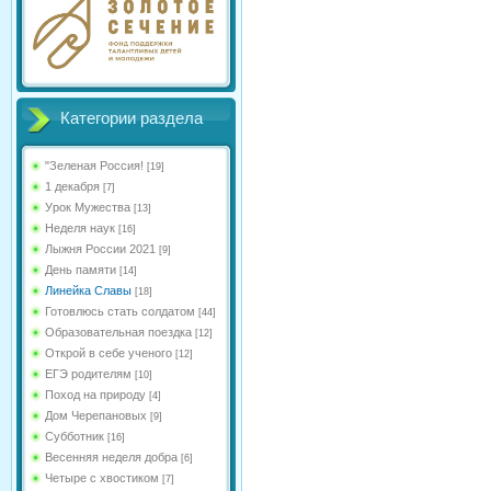
Категории раздела
"Зеленая Россия!
[19]
1 декабря
[7]
Урок Мужества
[13]
Неделя наук
[16]
Лыжня России 2021
[9]
День памяти
[14]
Линейка Славы
[18]
Готовлюсь стать солдатом
[44]
Образовательная поездка
[12]
Открой в себе ученого
[12]
ЕГЭ родителям
[10]
Поход на природу
[4]
Дом Черепановых
[9]
Субботник
[16]
Весенняя неделя добра
[6]
Четыре с хвостиком
[7]