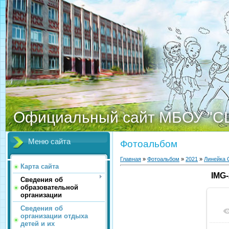
Официальный сайт МБОУ "С
Меню сайта
Фотоальбом
Главная
»
Фотоальбом
»
2021
»
Линейка 
Карта сайта
IMG
Сведения об
образовательной
организации
Сведения об
организации отдыха
детей и их