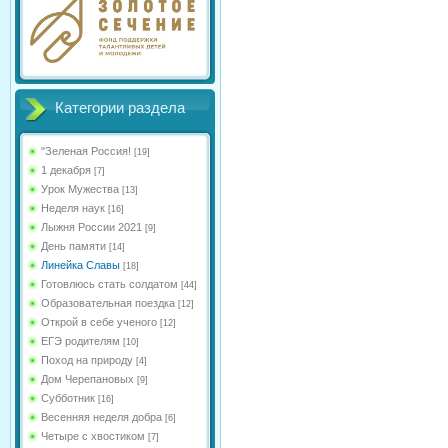
Категории раздела
"Зеленая Россия!
[19]
1 декабря
[7]
Урок Мужества
[13]
Неделя наук
[16]
Лыжня России 2021
[9]
День памяти
[14]
Линейка Славы
[18]
Готовлюсь стать солдатом
[44]
Образовательная поездка
[12]
Открой в себе ученого
[12]
ЕГЭ родителям
[10]
Поход на природу
[4]
Дом Черепановых
[9]
Субботник
[16]
Весенняя неделя добра
[6]
Четыре с хвостиком
[7]