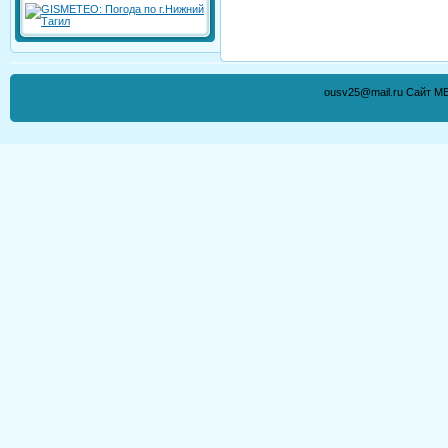
ousv25@mail.ru Сайт М