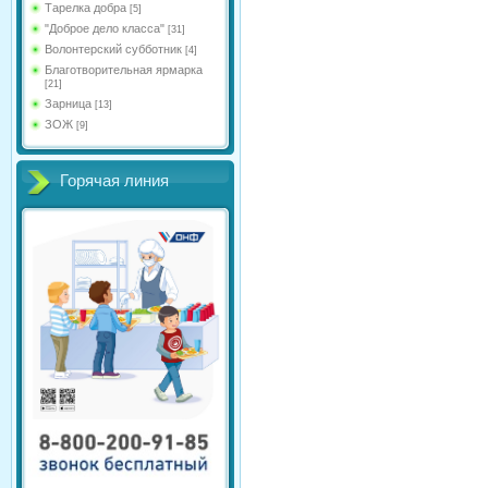
Тарелка добра
[5]
"Доброе дело класса"
[31]
Волонтерский субботник
[4]
Благотворительная ярмарка
[21]
Зарница
[13]
ЗОЖ
[9]
Горячая линия