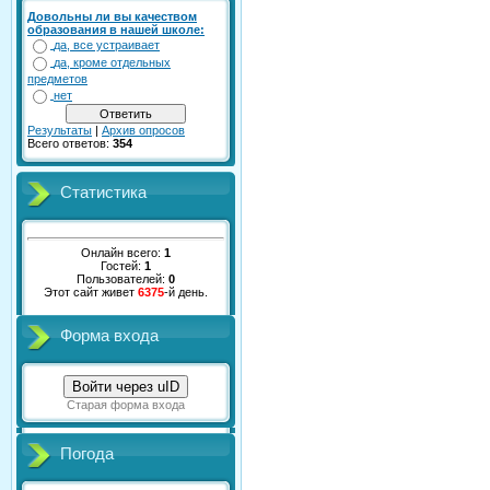
Довольны ли вы качеством
образования в нашей школе:
да, все устраивает
да, кроме отдельных
предметов
нет
Результаты
|
Архив опросов
Всего ответов:
354
Статистика
Онлайн всего:
1
Гостей:
1
Пользователей:
0
Этот сайт живет
6375
-й день.
Форма входа
Войти через uID
Старая форма входа
Погода