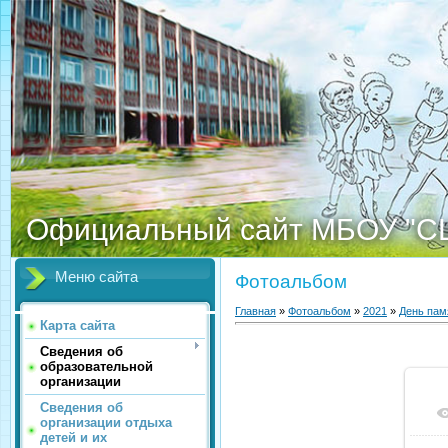
Официальный сайт МБОУ "С
Меню сайта
Фотоальбом
Главная
»
Фотоальбом
»
2021
»
День пам
Карта сайта
Сведения об
образовательной
организации
Сведения об
организации отдыха
детей и их