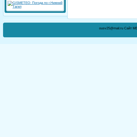
ousv25@mail.ru Сайт М