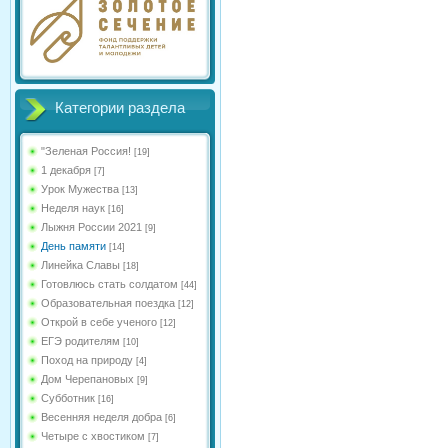
Категории раздела
"Зеленая Россия!
[19]
1 декабря
[7]
Урок Мужества
[13]
Неделя наук
[16]
Лыжня России 2021
[9]
День памяти
[14]
Линейка Славы
[18]
Готовлюсь стать солдатом
[44]
Образовательная поездка
[12]
Открой в себе ученого
[12]
ЕГЭ родителям
[10]
Поход на природу
[4]
Дом Черепановых
[9]
Субботник
[16]
Весенняя неделя добра
[6]
Четыре с хвостиком
[7]