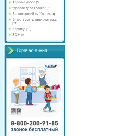
Тарелка добра
[5]
"Доброе дело класса"
[31]
Волонтерский субботник
[4]
Благотворительная ярмарка
[21]
Зарница
[13]
ЗОЖ
[9]
Горячая линия