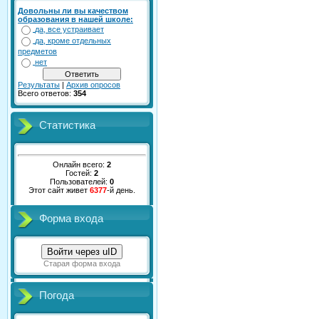
Довольны ли вы качеством
образования в нашей школе:
да, все устраивает
да, кроме отдельных
предметов
нет
Результаты
|
Архив опросов
Всего ответов:
354
Статистика
Онлайн всего:
2
Гостей:
2
Пользователей:
0
Этот сайт живет
6377
-й день.
Форма входа
Войти через uID
Старая форма входа
Погода