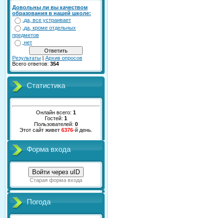
Довольны ли вы качеством
образования в нашей школе:
да, все устраивает
да, кроме отдельных
предметов
нет
Результаты
|
Архив опросов
Всего ответов:
354
Статистика
Онлайн всего:
1
Гостей:
1
Пользователей:
0
Этот сайт живет
6376
-й день.
Форма входа
Войти через uID
Старая форма входа
Погода