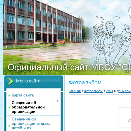
Официальный сайт МБОУ "С
Меню сайта
Фотоальбом
Главная
»
Фотоальбом
»
2021
»
День пам
Карта сайта
Сведения об
образовательной
организации
Сведения об
организации отдыха
детей и их