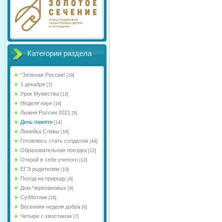
Категории раздела
"Зеленая Россия!
[19]
1 декабря
[7]
Урок Мужества
[13]
Неделя наук
[16]
Лыжня России 2021
[9]
День памяти
[14]
Линейка Славы
[18]
Готовлюсь стать солдатом
[44]
Образовательная поездка
[12]
Открой в себе ученого
[12]
ЕГЭ родителям
[10]
Поход на природу
[4]
Дом Черепановых
[9]
Субботник
[16]
Весенняя неделя добра
[6]
Четыре с хвостиком
[7]