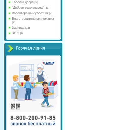
Тарелка добра
[5]
"Доброе дело класса"
[31]
Волонтерский субботник
[4]
Благотворительная ярмарка
[21]
Зарница
[13]
ЗОЖ
[9]
Горячая линия