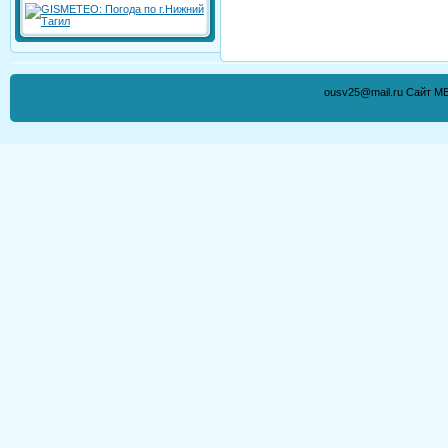
ousv25@mail.ru Сайт М