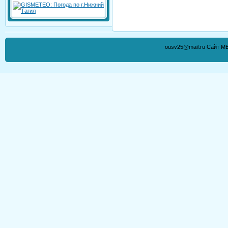
ousv25@mail.ru Сайт М