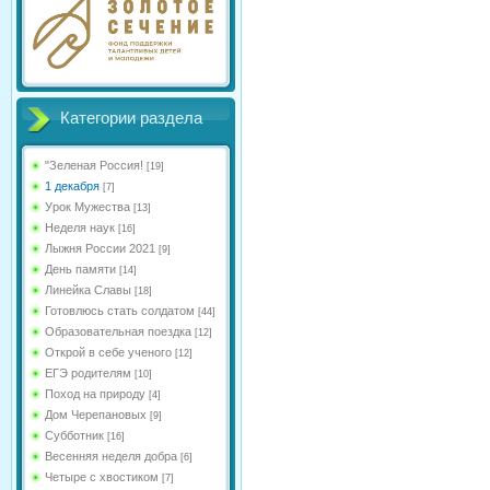
Категории раздела
"Зеленая Россия!
[19]
1 декабря
[7]
Урок Мужества
[13]
Неделя наук
[16]
Лыжня России 2021
[9]
День памяти
[14]
Линейка Славы
[18]
Готовлюсь стать солдатом
[44]
Образовательная поездка
[12]
Открой в себе ученого
[12]
ЕГЭ родителям
[10]
Поход на природу
[4]
Дом Черепановых
[9]
Субботник
[16]
Весенняя неделя добра
[6]
Четыре с хвостиком
[7]