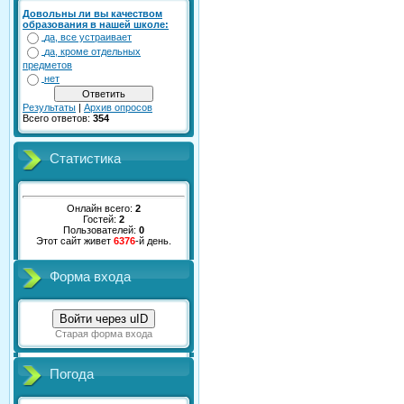
Довольны ли вы качеством
образования в нашей школе:
да, все устраивает
да, кроме отдельных
предметов
нет
Результаты
|
Архив опросов
Всего ответов:
354
Статистика
Онлайн всего:
2
Гостей:
2
Пользователей:
0
Этот сайт живет
6376
-й день.
Форма входа
Войти через uID
Старая форма входа
Погода