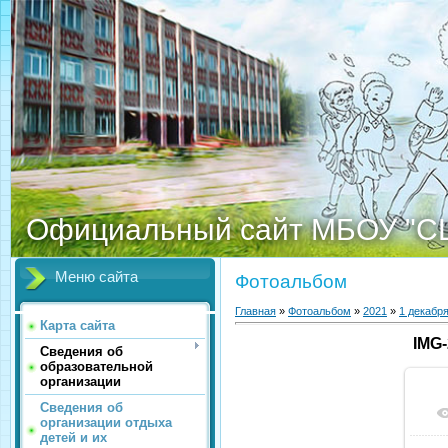
Официальный сайт МБОУ "С
Меню сайта
Фотоальбом
Главная
»
Фотоальбом
»
2021
»
1 декабр
Карта сайта
IMG
Сведения об
образовательной
организации
Сведения об
организации отдыха
детей и их