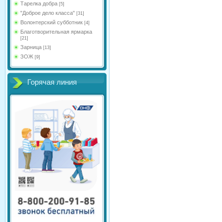
Тарелка добра
[5]
"Доброе дело класса"
[31]
Волонтерский субботник
[4]
Благотворительная ярмарка
[21]
Зарница
[13]
ЗОЖ
[9]
Горячая линия