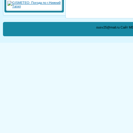
ousv25@mail.ru Сайт М