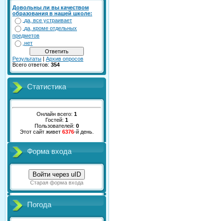
Довольны ли вы качеством
образования в нашей школе:
да, все устраивает
да, кроме отдельных
предметов
нет
Результаты
|
Архив опросов
Всего ответов:
354
Статистика
Онлайн всего:
1
Гостей:
1
Пользователей:
0
Этот сайт живет
6376
-й день.
Форма входа
Войти через uID
Старая форма входа
Погода