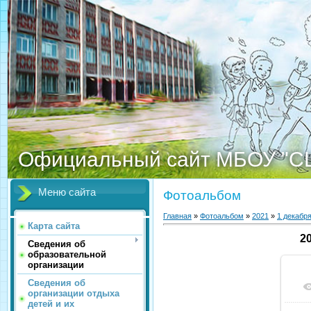
Официальный сайт МБОУ "С
Меню сайта
Фотоальбом
Главная
»
Фотоальбом
»
2021
»
1 декабр
Карта сайта
2
Сведения об
образовательной
организации
Сведения об
организации отдыха
детей и их