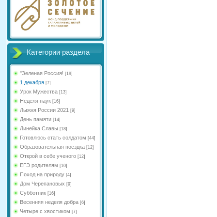
Категории раздела
"Зеленая Россия!
[19]
1 декабря
[7]
Урок Мужества
[13]
Неделя наук
[16]
Лыжня России 2021
[9]
День памяти
[14]
Линейка Славы
[18]
Готовлюсь стать солдатом
[44]
Образовательная поездка
[12]
Открой в себе ученого
[12]
ЕГЭ родителям
[10]
Поход на природу
[4]
Дом Черепановых
[9]
Субботник
[16]
Весенняя неделя добра
[6]
Четыре с хвостиком
[7]