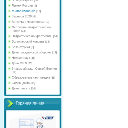
[60]
Лыжня России
[9]
Живая классика
[13]
Зарница 2020
[9]
Встреча с чемпионом
[12]
Фестиваль патриотической
песни
[33]
Патриотический фестиваль
[14]
Волонтерский концерт
[14]
База отдыха
[8]
День гражданской обороны
[12]
Неделя наук
[11]
День МИФ
[23]
Знакомый ваш, Сергей Есенин
[12]
Образовательная поездка
[11]
Сидим дома
[36]
День памяти
[19]
Горячая линия