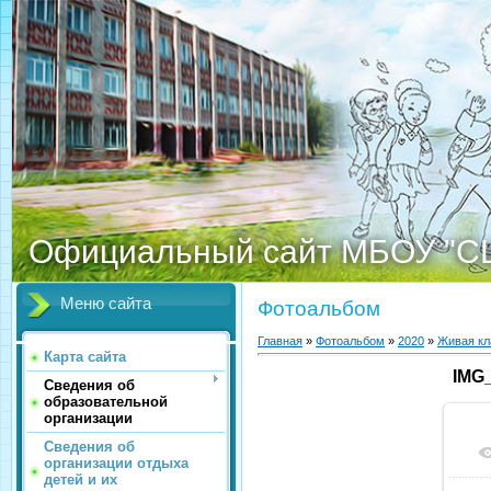
Официальный сайт МБОУ "С
Меню сайта
Фотоальбом
Главная
»
Фотоальбом
»
2020
»
Живая кл
Карта сайта
IMG
Сведения об
образовательной
организации
Сведения об
организации отдыха
детей и их