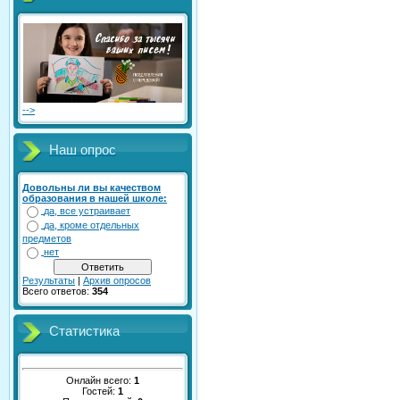
-->
Наш опрос
Довольны ли вы качеством
образования в нашей школе:
да, все устраивает
да, кроме отдельных
предметов
нет
Результаты
|
Архив опросов
Всего ответов:
354
Статистика
Онлайн всего:
1
Гостей:
1