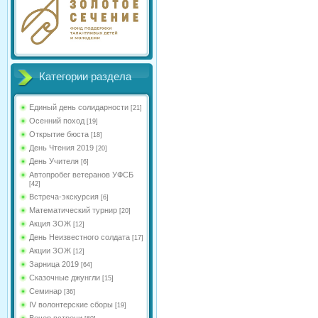
Категории раздела
Единый день солидарности
[21]
Осенний поход
[19]
Открытие бюста
[18]
День Чтения 2019
[20]
День Учителя
[6]
Автопробег ветеранов УФСБ
[42]
Встреча-экскурсия
[6]
Математический турнир
[20]
Акция ЗОЖ
[12]
День Неизвестного солдата
[17]
Акции ЗОЖ
[12]
Зарница 2019
[64]
Сказочные джунгли
[15]
Семинар
[36]
IV волонтерские сборы
[19]
Вечер встречи