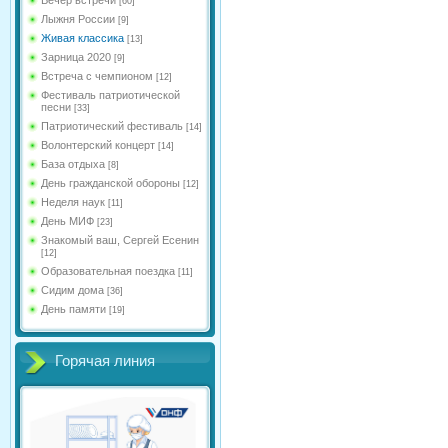
[60]
Лыжня России
[9]
Живая классика
[13]
Зарница 2020
[9]
Встреча с чемпионом
[12]
Фестиваль патриотической
песни
[33]
Патриотический фестиваль
[14]
Волонтерский концерт
[14]
База отдыха
[8]
День гражданской обороны
[12]
Неделя наук
[11]
День МИФ
[23]
Знакомый ваш, Сергей Есенин
[12]
Образовательная поездка
[11]
Сидим дома
[36]
День памяти
[19]
Горячая линия