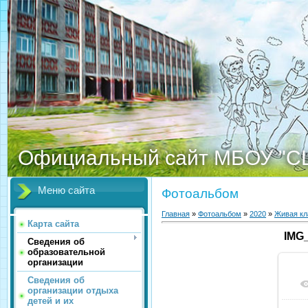
Официальный сайт МБОУ "С
Меню сайта
Фотоальбом
Главная
»
Фотоальбом
»
2020
»
Живая кл
Карта сайта
IMG
Сведения об
образовательной
организации
Сведения об
организации отдыха
детей и их