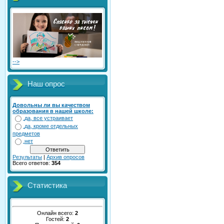
-->
Наш опрос
Довольны ли вы качеством
образования в нашей школе:
да, все устраивает
да, кроме отдельных
предметов
нет
Результаты
|
Архив опросов
Всего ответов:
354
Статистика
Онлайн всего:
2
Гостей:
2