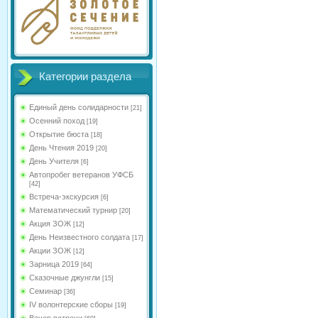
Категории раздела
Единый день солидарности
[21]
Осенний поход
[19]
Открытие бюста
[18]
День Чтения 2019
[20]
День Учителя
[6]
Автопробег ветеранов УФСБ
[42]
Встреча-экскурсия
[6]
Математический турнир
[20]
Акция ЗОЖ
[12]
День Неизвестного солдата
[17]
Акции ЗОЖ
[12]
Зарница 2019
[64]
Сказочные джунгли
[15]
Семинар
[36]
IV волонтерские сборы
[19]
Вечер встречи