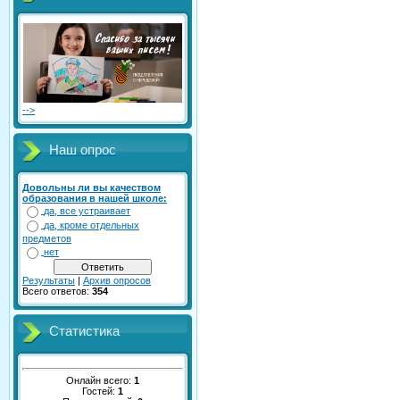
-->
Наш опрос
Довольны ли вы качеством
образования в нашей школе:
да, все устраивает
да, кроме отдельных
предметов
нет
Результаты
|
Архив опросов
Всего ответов:
354
Статистика
Онлайн всего:
1
Гостей:
1