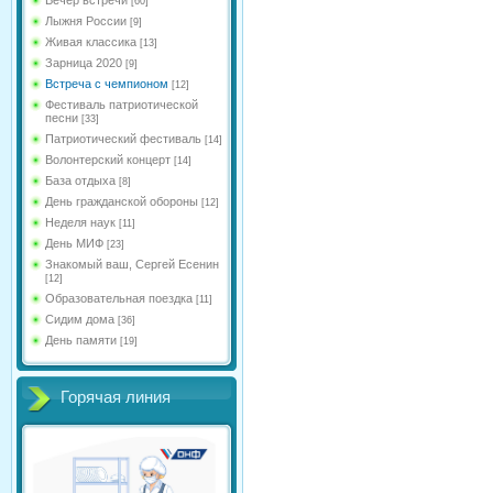
[60]
Лыжня России
[9]
Живая классика
[13]
Зарница 2020
[9]
Встреча с чемпионом
[12]
Фестиваль патриотической
песни
[33]
Патриотический фестиваль
[14]
Волонтерский концерт
[14]
База отдыха
[8]
День гражданской обороны
[12]
Неделя наук
[11]
День МИФ
[23]
Знакомый ваш, Сергей Есенин
[12]
Образовательная поездка
[11]
Сидим дома
[36]
День памяти
[19]
Горячая линия