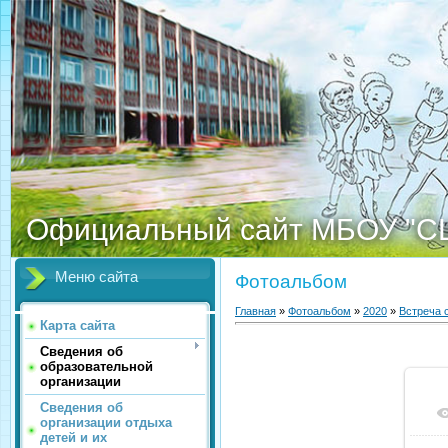
Официальный сайт МБОУ "С
Меню сайта
Фотоальбом
Главная
»
Фотоальбом
»
2020
»
Встреча 
Карта сайта
Сведения об
образовательной
организации
Сведения об
организации отдыха
детей и их