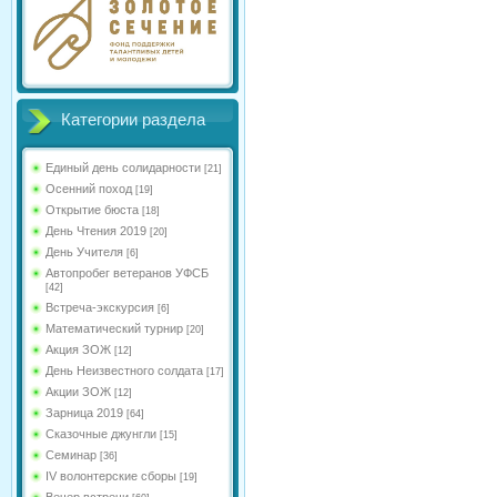
Категории раздела
Единый день солидарности
[21]
Осенний поход
[19]
Открытие бюста
[18]
День Чтения 2019
[20]
День Учителя
[6]
Автопробег ветеранов УФСБ
[42]
Встреча-экскурсия
[6]
Математический турнир
[20]
Акция ЗОЖ
[12]
День Неизвестного солдата
[17]
Акции ЗОЖ
[12]
Зарница 2019
[64]
Сказочные джунгли
[15]
Семинар
[36]
IV волонтерские сборы
[19]
Вечер встречи