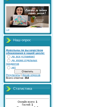
-->
Наш опрос
Довольны ли вы качеством
образования в нашей школе:
да, все устраивает
да, кроме отдельных
предметов
нет
Результаты
|
Архив опросов
Всего ответов:
354
Статистика
Онлайн всего:
1
Гостей:
1