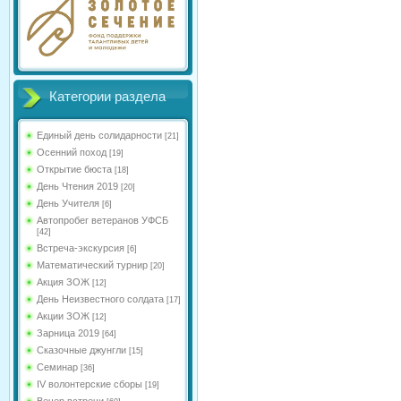
Категории раздела
Единый день солидарности
[21]
Осенний поход
[19]
Открытие бюста
[18]
День Чтения 2019
[20]
День Учителя
[6]
Автопробег ветеранов УФСБ
[42]
Встреча-экскурсия
[6]
Математический турнир
[20]
Акция ЗОЖ
[12]
День Неизвестного солдата
[17]
Акции ЗОЖ
[12]
Зарница 2019
[64]
Сказочные джунгли
[15]
Семинар
[36]
IV волонтерские сборы
[19]
Вечер встречи