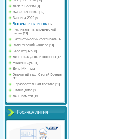
[60]
Лыжня России
[9]
Живая классика
[13]
Зарница 2020
[9]
Встреча с чемпионом
[12]
Фестиваль патриотической
песни
[33]
Патриотический фестиваль
[14]
Волонтерский концерт
[14]
База отдыха
[8]
День гражданской обороны
[12]
Неделя наук
[11]
День МИФ
[23]
Знакомый ваш, Сергей Есенин
[12]
Образовательная поездка
[11]
Сидим дома
[36]
День памяти
[19]
Горячая линия