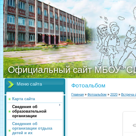
Официальный сайт МБОУ "С
Меню сайта
Фотоальбом
Главная
»
Фотоальбом
»
2020
»
Встреча 
Карта сайта
Сведения об
образовательной
организации
Сведения об
организации отдыха
детей и их