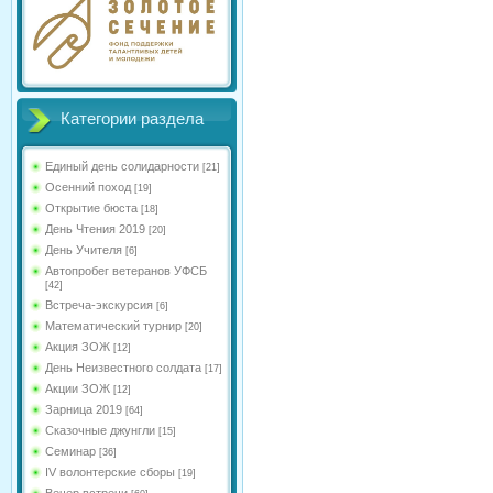
Категории раздела
Единый день солидарности
[21]
Осенний поход
[19]
Открытие бюста
[18]
День Чтения 2019
[20]
День Учителя
[6]
Автопробег ветеранов УФСБ
[42]
Встреча-экскурсия
[6]
Математический турнир
[20]
Акция ЗОЖ
[12]
День Неизвестного солдата
[17]
Акции ЗОЖ
[12]
Зарница 2019
[64]
Сказочные джунгли
[15]
Семинар
[36]
IV волонтерские сборы
[19]
Вечер встречи