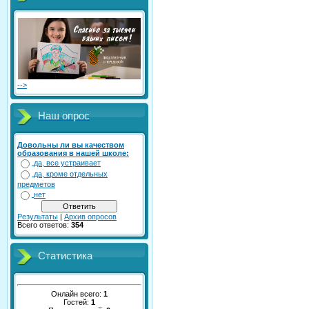
-->
Наш опрос
Довольны ли вы качеством
образования в нашей школе:
да, все устраивает
да, кроме отдельных
предметов
нет
Результаты
|
Архив опросов
Всего ответов:
354
Статистика
Онлайн всего:
1
Гостей:
1