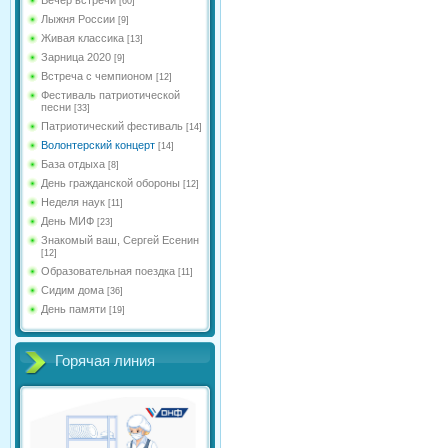
[60]
Лыжня России
[9]
Живая классика
[13]
Зарница 2020
[9]
Встреча с чемпионом
[12]
Фестиваль патриотической
песни
[33]
Патриотический фестиваль
[14]
Волонтерский концерт
[14]
База отдыха
[8]
День гражданской обороны
[12]
Неделя наук
[11]
День МИФ
[23]
Знакомый ваш, Сергей Есенин
[12]
Образовательная поездка
[11]
Сидим дома
[36]
День памяти
[19]
Горячая линия