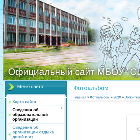
Официальный сайт МБОУ "С
Меню сайта
Фотоальбом
Главная
»
Фотоальбом
»
2020
»
Волонтер
Карта сайта
Сведения об
образовательной
организации
Сведения об
организации отдыха
детей и их