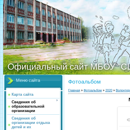
Официальный сайт МБОУ "С
Меню сайта
Фотоальбом
Главная
»
Фотоальбом
»
2020
»
Волонтер
Карта сайта
Сведения об
образовательной
организации
Сведения об
организации отдыха
детей и их