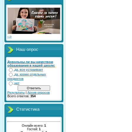
-->
Наш опрос
Довольны ли вы качеством
образования в нашей школе:
да, все устраивает
да, кроме отдельных
предметов
нет
Результаты
|
Архив опросов
Всего ответов:
354
Статистика
Онлайн всего:
1
Гостей:
1