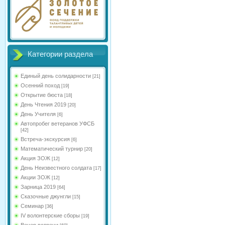
Категории раздела
Единый день солидарности
[21]
Осенний поход
[19]
Открытие бюста
[18]
День Чтения 2019
[20]
День Учителя
[6]
Автопробег ветеранов УФСБ
[42]
Встреча-экскурсия
[6]
Математический турнир
[20]
Акция ЗОЖ
[12]
День Неизвестного солдата
[17]
Акции ЗОЖ
[12]
Зарница 2019
[64]
Сказочные джунгли
[15]
Семинар
[36]
IV волонтерские сборы
[19]
Вечер встречи