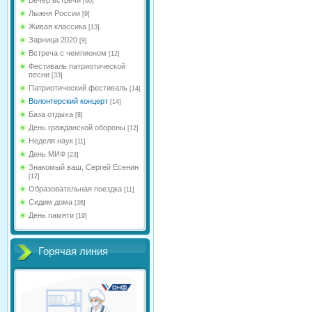
[60]
Лыжня России
[9]
Живая классика
[13]
Зарница 2020
[9]
Встреча с чемпионом
[12]
Фестиваль патриотической
песни
[33]
Патриотический фестиваль
[14]
Волонтерский концерт
[14]
База отдыха
[8]
День гражданской обороны
[12]
Неделя наук
[11]
День МИФ
[23]
Знакомый ваш, Сергей Есенин
[12]
Образовательная поездка
[11]
Сидим дома
[36]
День памяти
[19]
Горячая линия