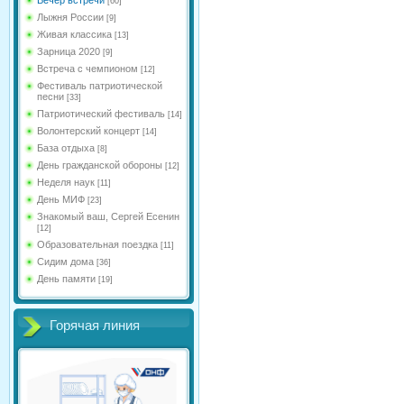
[60]
Лыжня России
[9]
Живая классика
[13]
Зарница 2020
[9]
Встреча с чемпионом
[12]
Фестиваль патриотической
песни
[33]
Патриотический фестиваль
[14]
Волонтерский концерт
[14]
База отдыха
[8]
День гражданской обороны
[12]
Неделя наук
[11]
День МИФ
[23]
Знакомый ваш, Сергей Есенин
[12]
Образовательная поездка
[11]
Сидим дома
[36]
День памяти
[19]
Горячая линия