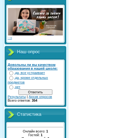
-->
Наш опрос
Довольны ли вы качеством
образования в нашей школе:
да, все устраивает
да, кроме отдельных
предметов
нет
Результаты
|
Архив опросов
Всего ответов:
354
Статистика
Онлайн всего:
1
Гостей:
1