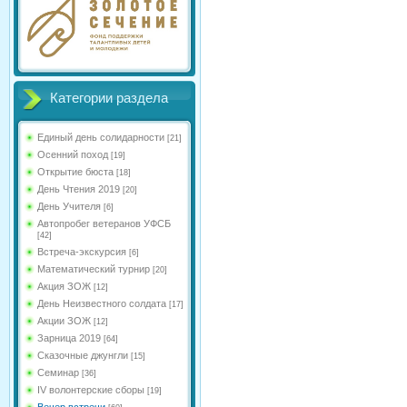
Категории раздела
Единый день солидарности
[21]
Осенний поход
[19]
Открытие бюста
[18]
День Чтения 2019
[20]
День Учителя
[6]
Автопробег ветеранов УФСБ
[42]
Встреча-экскурсия
[6]
Математический турнир
[20]
Акция ЗОЖ
[12]
День Неизвестного солдата
[17]
Акции ЗОЖ
[12]
Зарница 2019
[64]
Сказочные джунгли
[15]
Семинар
[36]
IV волонтерские сборы
[19]
Вечер встречи