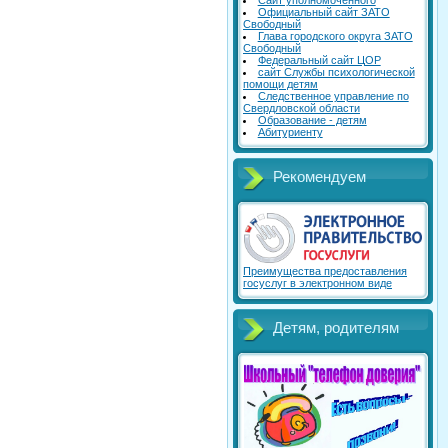
Сайт уполномоченного
Официальный сайт ЗАТО
Свободный
Глава городского округа ЗАТО
Свободный
Федеральный сайт ЦОР
сайт Службы психологической
помощи детям
Следственное управление по
Свердловской области
Образование - детям
Абитуриенту
Рекомендуем
Преимущества предоставления
госуслуг в электронном виде
Детям, родителям