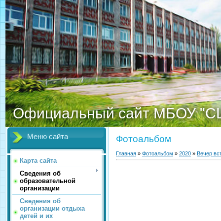
Официальный сайт МБОУ "С
Меню сайта
Фотоальбом
Главная
»
Фотоальбом
»
2020
»
Вечер вс
Карта сайта
Сведения об
образовательной
организации
Сведения об
организации отдыха
детей и их