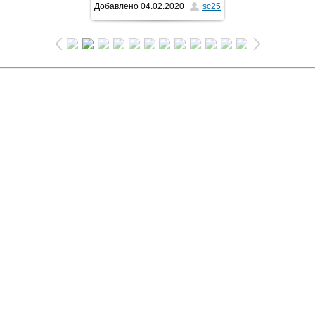
Добавлено
04.02.2020
sc25
1024x681
/ 137.1Kb