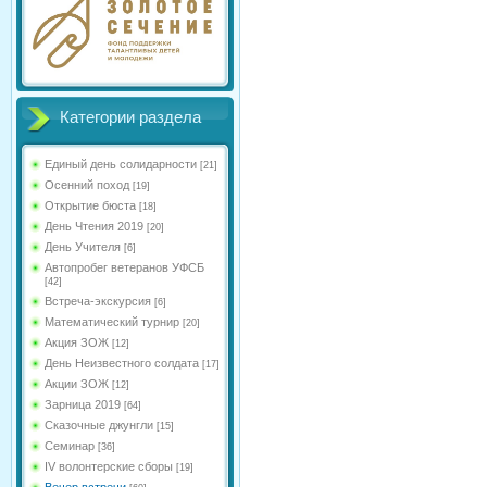
Категории раздела
Единый день солидарности
[21]
Осенний поход
[19]
Открытие бюста
[18]
День Чтения 2019
[20]
День Учителя
[6]
Автопробег ветеранов УФСБ
[42]
Встреча-экскурсия
[6]
Математический турнир
[20]
Акция ЗОЖ
[12]
День Неизвестного солдата
[17]
Акции ЗОЖ
[12]
Зарница 2019
[64]
Сказочные джунгли
[15]
Семинар
[36]
IV волонтерские сборы
[19]
Вечер встречи