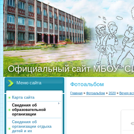
Официальный сайт МБОУ "С
Меню сайта
Фотоальбом
Главная
»
Фотоальбом
»
2020
»
Вечер вс
Карта сайта
Сведения об
образовательной
организации
Сведения об
организации отдыха
детей и их