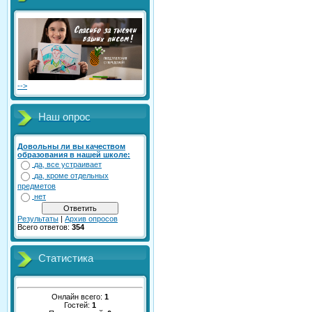
-->
Наш опрос
Довольны ли вы качеством
образования в нашей школе:
да, все устраивает
да, кроме отдельных
предметов
нет
Результаты
|
Архив опросов
Всего ответов:
354
Статистика
Онлайн всего:
1
Гостей:
1