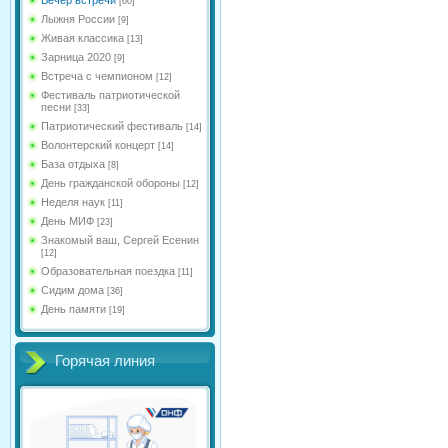
[60]
Лыжня России
[9]
Живая классика
[13]
Зарница 2020
[9]
Встреча с чемпионом
[12]
Фестиваль патриотической
песни
[33]
Патриотический фестиваль
[14]
Волонтерский концерт
[14]
База отдыха
[8]
День гражданской обороны
[12]
Неделя наук
[11]
День МИФ
[23]
Знакомый ваш, Сергей Есенин
[12]
Образовательная поездка
[11]
Сидим дома
[36]
День памяти
[19]
Горячая линия