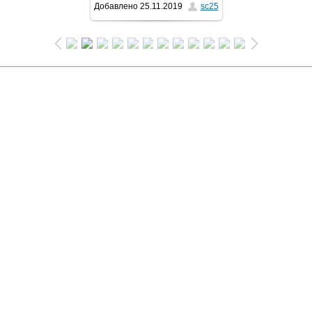
Добавлено
25.11.2019
sc25
1024x768
/ 77.0Kb