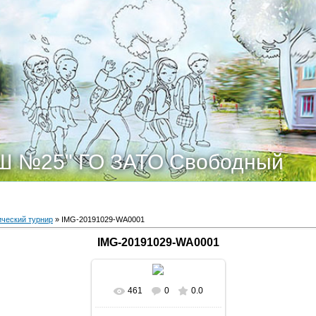
Ш №25" ГО ЗАТО Свободный
ческий турнир
» IMG-20191029-WA0001
IMG-20191029-WA0001
461
0
0.0
В реальном размере