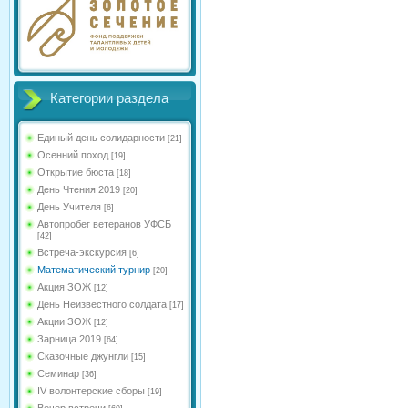
Категории раздела
Единый день солидарности
[21]
Осенний поход
[19]
Открытие бюста
[18]
День Чтения 2019
[20]
День Учителя
[6]
Автопробег ветеранов УФСБ
[42]
Встреча-экскурсия
[6]
Математический турнир
[20]
Акция ЗОЖ
[12]
День Неизвестного солдата
[17]
Акции ЗОЖ
[12]
Зарница 2019
[64]
Сказочные джунгли
[15]
Семинар
[36]
IV волонтерские сборы
[19]
Вечер встречи