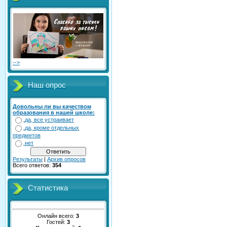
-->
Наш опрос
Довольны ли вы качеством
образования в нашей школе:
да, все устраивает
да, кроме отдельных
предметов
нет
Результаты
|
Архив опросов
Всего ответов:
354
Статистика
Онлайн всего:
3
Гостей:
3