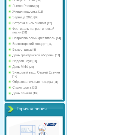
[60]
Лыжня России
[9]
Живая классика
[13]
Зарница 2020
[9]
Встреча с чемпионом
[12]
Фестиваль патриотической
песни
[33]
Патриотический фестиваль
[14]
Волонтерский концерт
[14]
База отдыха
[8]
День гражданской обороны
[12]
Неделя наук
[11]
День МИФ
[23]
Знакомый ваш, Сергей Есенин
[12]
Образовательная поездка
[11]
Сидим дома
[36]
День памяти
[19]
Горячая линия