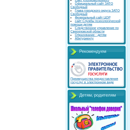
Сайт уполномоченного
Официальный сайт ЗАТО
Свободный
Глава городского округа ЗАТО
Свободный
Федеральный сайт ЦОР
сайт Службы психологической
помощи детям
Следственное управление по
Свердловской области
Образование - детям
Абитуриенту
Рекомендуем
Преимущества предоставления
госуслуг в электронном виде
Детям, родителям