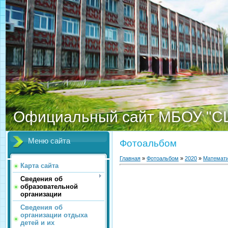
Официальный сайт МБОУ "С
Меню сайта
Фотоальбом
Главная
»
Фотоальбом
»
2020
»
Математи
Карта сайта
Сведения об
образовательной
организации
Сведения об
организации отдыха
детей и их